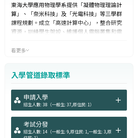
東海大學應用物理學系提供「凝體物理理論計
算」、「奈米科技」及「光電科技」等三學群
課程規劃。成立「高速計算中心」，整合研究
資源，訓練學生架設、維護個人電腦叢集和電
腦輔助研究之能力。設有四年制學士班、二年
制碩士班，除了招收本地高中職生外，歡迎香
看更多
港、澳門、馬來西亞等僑外生報考就讀。
入學管道錄取標準
逐年購置超高真空變溫原子力顯微鏡、X-Ray繞
射儀、掃描電子顯微鏡、穿隧電子顯微鏡等貴
重儀器。採用混合式網路課程教學，並與
申請入學
MIT（美國麻省理工學院）合作，部份課程可取
招生人數: 38（一般生: 37,原住民: 1）
得MIT認可的學分證明。與澳洲新南威爾斯大學
（世界排名百大）材料系設有雙聯學位。
考試分發
招生人數: 14（一般生: 9,原住民: 1,一般生: 3,原
住民: 1）