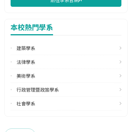
修輔系人數
113學年度上學期
本校熱門學系
3
113學年度下學期
3
建築學系
雙主修人數
法律學系
113學年度上學期
美術學系
1
行政管理暨政策學系
學系電話
(04)23590121 #32100
社會學系
學系地址
臺中市西屯區臺灣大道四段1727號