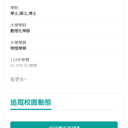
學制
學士,碩士,博士
大學學群
數理化學群
大學學類
物理學類
114年學費
41,970 元/學期
114年雜費
看更多
13,850 元/學期
114年註冊率
追蹤校園動態
100.00%
校際選課人數
113學年度上學期
1
前往學系官網