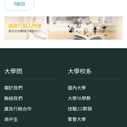
返回
大學問
大學校系
關於我們
國內大學
聯絡我們
大學18學群
廣告行銷合作
技職20群類
高中生
軍警大學