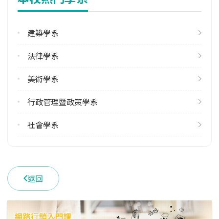
修輔系人數
113學年度上學期
1
建築學系
113學年度下學期
法律學系
1
美術學系
雙主修人數
113學年度上學期
行政管理暨政策學系
2
113學年度下學期
社會學系
2
學系電話
(04)23590121 #33900
返回
學系地址
臺中市西屯區臺灣大道四段1727號