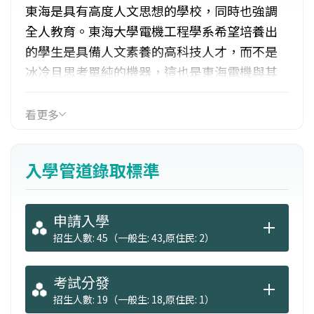
東海是具有高度人文思想的學校，同時也強調
全人教育。東海大學電機工程學系希望培養出
的學生是具備人文素養的高科技人才，而不是
冰冷且思考單純的機器，這也是東海電機與其
他學校電機系最大的差異。課程上，我們提供
學生兼具深度和廣度的課程，藉由理論與實作
看更多
並重的課程安排，除了讓同學們具有電機領域
的專業知識外，我們更重視培養同學們思考解
入學管道錄取標準
決問題、創新整合、及團隊合作的能力。而透
過通識教育以及輔系課程，使同學具備宏觀的
思想與全面的國際觀。設有四年制學士班、二
申請入學
年制碩士班，除了招收本地高中職生外，歡迎
招生人數: 45（一般生: 43,原住民: 2）
香港、澳門、馬來西亞等僑外生報考就讀。
考試分發
東海電機配合著鄰近的中部科學園區、精密機
招生人數: 19（一般生: 18,原住民: 1）