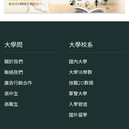
大學問
大學校系
關於我們
國內大學
聯絡我們
大學18學群
廣告行銷合作
技職20群類
高中生
軍警大學
高職生
入學管道
國外留學