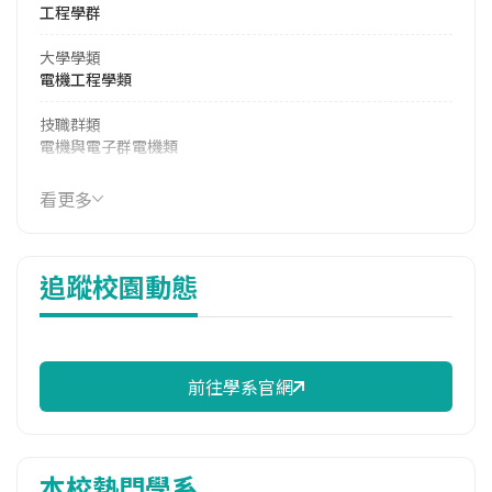
工程學群
大學學類
電機工程學類
技職群類
電機與電子群電機類
114年學費
看更多
41,970 元/學期
114年雜費
追蹤校園動態
14,319 元/學期
114年註冊率
94.05%
前往學系官網
校際選課人數
113學年度下學期
1
本校熱門學系