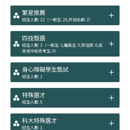
械園區、臺中工業區的快速發展，與產業高度
結合。搭配理論與實作並重的課程安排，使學
繁星推薦
生畢業即具備就業競爭力。除就業外，更有多
招生人數: 22（一般生: 20,外加名額: 2）
數同學繼續攻讀國立大學研究所，近年來考上
台清交成等校研究所的畢業生不勝枚舉。
四技甄選
招生人數: 3（一般生: 3,離島生: 0,原住民: 0,低
收或中低收考生: 0）
身心障礙學生甄試
招生人數: 1
特殊選才
招生人數: 5
科大特殊選才
招生人數: 1