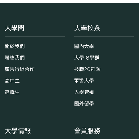
大學問
大學校系
關於我們
國內大學
聯絡我們
大學18學群
廣告行銷合作
技職20群類
高中生
軍警大學
高職生
入學管道
國外留學
大學情報
會員服務