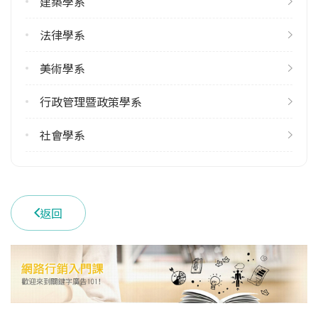
建築學系
113學年度下學期
法律學系
5
美術學系
雙主修人數
113學年度上學期
行政管理暨政策學系
6
113學年度下學期
社會學系
6
學系電話
(04)23590121 #33800
返回
學系地址
臺中市西屯區臺灣大道四段1727號