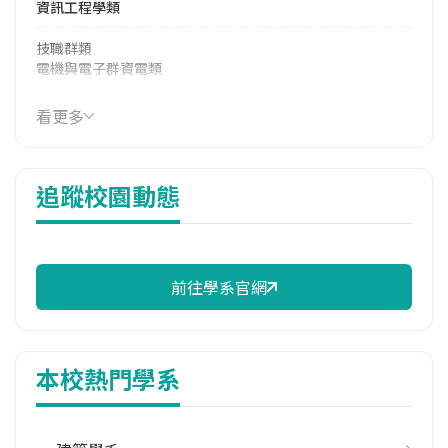
資訊工程學類
技職群類
電機與電子群資電類
114年學費
看更多
41,970 元/學期
114年雜費
追蹤校園動態
13,850 元/學期
114年註冊率
96.13%
前往學系官網
校際選課人數
113學年度上學期
2
本校熱門學系
修輔系人數
113學年度上學期
5