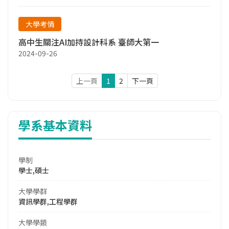
大學考情
高中生關注AI加持設計科系 臺師大第一
2024-09-26
上一頁
1
2
下一頁
學系基本資料
學制
學士,碩士
大學學群
資訊學群,工程學群
大學學類