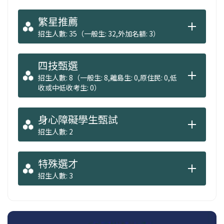
理」跨領域專業人才，本組有先進的軟體資訊
技術課程，並具備與業界接軌的工程訓練、全
繁星推薦
球創新的實習虛擬公司訓練，目標為培養大小
招生人數: 35（一般生: 32,外加名額: 3）
型軟體開發技術與專案管理能力人才，將成為
專業人才培養的搖籃。本組與數十家高科技產
四技甄選
業與研究機構有多項不同形式的合作，除了提
招生人數: 8（一般生: 8,離島生: 0,原住民: 0,低
供業界環境，也提供學生提前了解業界並考慮
收或中低收考生: 0）
畢業後的就業機會。所有的資訊軟體開發產
業，如：程式管理師、專案管理師、APP開發、
身心障礙學生甄試
網站開發、系統整合、系統分析及AOI軟體檢測
招生人數: 2
開發亦都適合本組畢業生選擇就業。
特殊選才
資電工程組：培養「資訊工程」與「電機工
招生人數: 3
程」跨領域專業人才，具備軟、硬體系統整合
設計能力，奠定智慧物聯網（AioT）、嵌入式
系統專業人員之基礎，並訓練出具有電腦領域