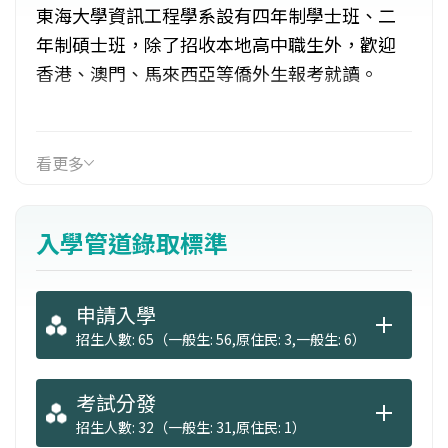
東海大學資訊工程學系設有四年制學士班、二
年制碩士班，除了招收本地高中職生外，歡迎
香港、澳門、馬來西亞等僑外生報考就讀。
人工智慧組：培養「智慧應用」與「數位創
意」與跨領域專業人才，結合資訊科技、數位
看更多
創新、人工智慧、大數據、數位資訊應用等領
域，培養具備深厚資訊工程能力的跨領域人
入學管道錄取標準
才。本組著重在能夠將人工智慧相關技術應用
到各應用領域，包含各大資訊廠商之AI研發應用
、機器學習、資料科學、圖形識別、語音分
申請入學
析、智慧製造、智慧醫療、金融科技等AI應用皆
招生人數: 65（一般生: 56,原住民: 3,一般生: 6）
適合本組學生。
考試分發
軟體工程組：培養「資訊技術」與「工程管
招生人數: 32（一般生: 31,原住民: 1）