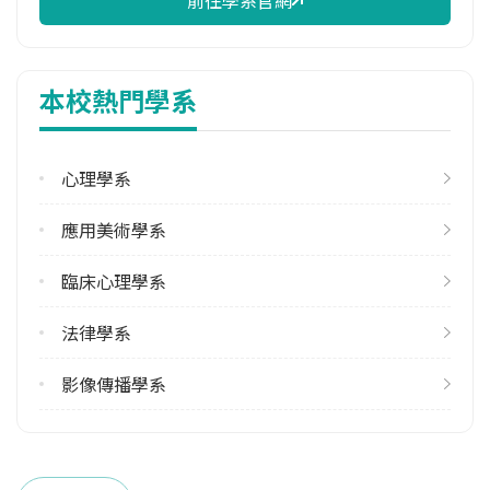
修輔系人數
113學年度上學期
本校熱門學系
6
113學年度下學期
5
心理學系
雙主修人數
應用美術學系
113學年度上學期
臨床心理學系
12
113學年度下學期
法律學系
9
影像傳播學系
學系電話
(02)29053433
學系地址
新北市新莊區中正路510號