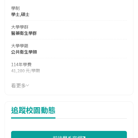
學制
學士,碩士
大學學群
醫藥衛生學群
大學學類
公共衛生學類
114年學費
41,280 元/學期
114年雜費
看更多
16,920 元/學期
114年註冊率
追蹤校園動態
92.31%
校際選課人數
113學年度上學期
1
前往學系官網