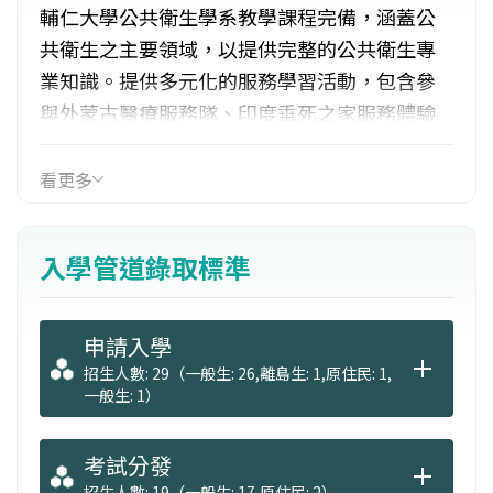
輔仁大學公共衛生學系教學課程完備，涵蓋公
共衛生之主要領域，以提供完整的公共衛生專
業知識。提供多元化的服務學習活動，包含參
與外蒙古醫療服務隊、印度垂死之家服務體驗
營、史瓦濟蘭傳愛送暖，及國內台東偏鄉健康
服務等海內外服務學習營隊。並備有完善的實
看更多
驗室設備和專業教室等學習環境，包括環境毒
物研究、職業安全與衛生研究、流行病學研
入學管道錄取標準
究、健康促進產業管理、醫療管理相關研究
等，可提供學生充分的學習資源。
申請入學
招生人數: 29（一般生: 26,離島生: 1,原住民: 1,
一般生: 1）
考試分發
招生人數: 19（一般生: 17,原住民: 2）