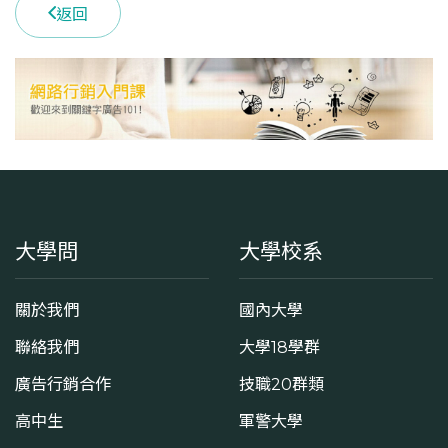
返回
大學問
大學校系
關於我們
國內大學
聯絡我們
大學18學群
廣告行銷合作
技職20群類
高中生
軍警大學