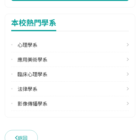
113學年度下學期
1
本校熱門學系
修輔系人數
113學年度上學期
2
心理學系
113學年度下學期
應用美術學系
2
臨床心理學系
學系電話
(02)29053924
法律學系
學系地址
新北市新莊區中正路510號
影像傳播學系
返回