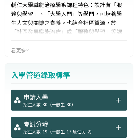
輔仁大學職能治療學系課程特色：設計有「服
務與學習」、「大學入門」等學門，可培養學
生人文與關懷之素養。也結合社區資源，於
「社區發展職能治療」或「服務與學習」等課
程中增加學生多元的學習經驗。並安排學生至
社區機構學習。課程具有次領域課程規劃之特
看更多
色，學生可培養出「娛樂治療（音樂治療、遊
戲與設計）」、「輔具評量設計與研發」、
入學管道錄取標準
「研究」等次領域能力。於在校時有機會參與
學術研討會活動與專業性發表如音樂治療或職
能治療相關論文發表。
申請入學
招生人數: 30（一般生: 30）
考試分發
招生人數: 19（一般生: 17,原住民: 2）