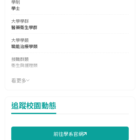
學制
學士
大學學群
醫藥衛生學群
大學學類
職能治療學類
技職群類
衛生與護理類
114年學費
看更多
41,280 元/學期
114年雜費
追蹤校園動態
16,920 元/學期
114年註冊率
96.92%
前往學系官網
校際選課人數