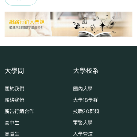
大學問
大學校系
關於我們
國內大學
聯絡我們
大學18學群
廣告行銷合作
技職20群類
高中生
軍警大學
高職生
入學管道