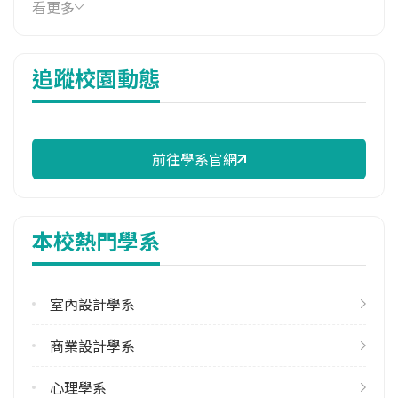
114年學費
看更多
41,380 元/學期
114年雜費
追蹤校園動態
14,170 元/學期
114年註冊率
100.00%
前往學系官網
校際選課人數
113學年度上學期
4
本校熱門學系
113學年度下學期
19
室內設計學系
修輔系人數
113學年度上學期
商業設計學系
17
113學年度下學期
心理學系