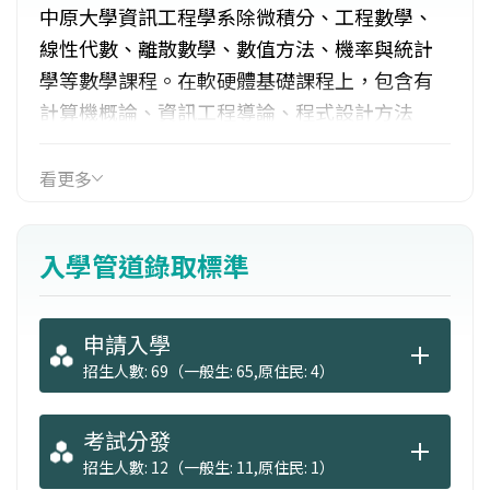
中原大學資訊工程學系除微積分、工程數學、
線性代數、離散數學、數值方法、機率與統計
學等數學課程。在軟硬體基礎課程上，包含有
計算機概論、資訊工程導論、程式設計方法
論、程式語言、系統程式、作業系統、資料庫
系統等。此外更提供網路、軟體、硬體及多媒
看更多
體四大領域選修課程供學生選擇。學生在畢業
前，可依個人興趣找尋系上專任老師進行為期
入學管道錄取標準
一年以上之專題指導課程，並透過專題展示競
賽，培養學生在專業領域之軟硬體開發、整合
與報告能力。
申請入學
招生人數: 69（一般生: 65,原住民: 4）
考試分發
招生人數: 12（一般生: 11,原住民: 1）