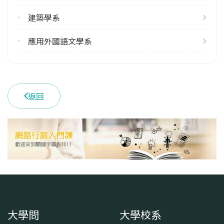
12
建築學系
雙主修人數
113學年度上學期
應用外國語文學系
1
113學年度下學期
1
返回
學系電話
(03)2654700
學系地址
桃園市中壢區中北路200號
大學問
大學校系