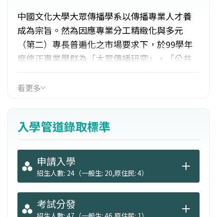
中國文化大學大眾傳播學系以傳播專業人才養
成為宗旨。然為因應專業分工精緻化與多元
（第二）專長普遍化之市場要求下，於99學年
度修正專業學群為「大眾傳播研究」、「公共
傳播」和「多媒體傳播」並加強社區服務學
習、高畫質HD、立體3D、數位音樂製作、策展
看更多
數位動畫影音製作內容。同時要求畢業製作採
整合傳播行銷方式進行，以培育多元專業之傳
入學管道錄取標準
播人才。
申請入學
招生人數: 24（一般生: 20,原住民: 4）
考試分發
招生人數: 47（一般生: 46,原住民: 1）