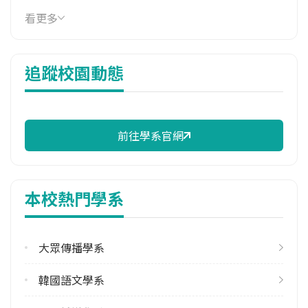
114年學費
看更多
39,810 元/學期
114年雜費
追蹤校園動態
13,580 元/學期
114年註冊率
91.59%
前往學系官網
修輔系人數
113學年度上學期
4
本校熱門學系
113學年度下學期
4
大眾傳播學系
雙主修人數
113學年度上學期
韓國語文學系
1
113學年度下學期