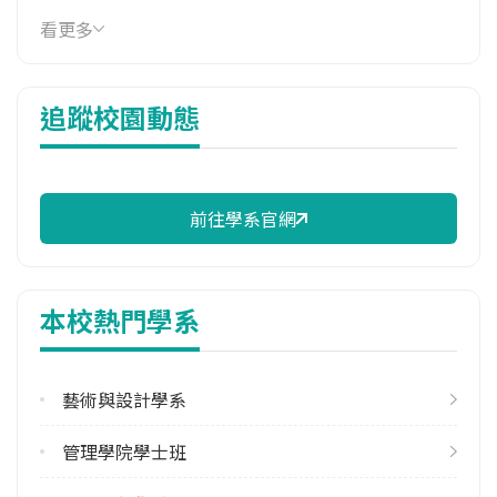
114年雜費
看更多
9,190 元/學期
114年註冊率
追蹤校園動態
100.00%
修輔系人數
113學年度上學期
12
前往學系官網
113學年度下學期
10
本校熱門學系
雙主修人數
113學年度上學期
1
藝術與設計學系
113學年度下學期
管理學院學士班
1