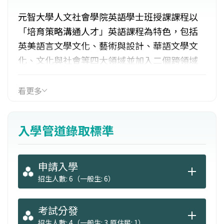
元智大學人文社會學院英語學士班授課課程以
「培育策略溝通人才」英語課程為特色，包括
英美語言文學文化、藝術與設計、華語文學文
化、文化與社會等四大領域並加入二個跨領域
學程。發展方向為配合全球化與國際流通之趨
勢，培養具有AI科技傳播、跨文化行銷與溝通之
看更多
國際流通人才。本學士班以招收本地生、外籍
生為主，以英語授課為主。在課程規劃方面，
入學管道錄取標準
大一、大二之課程規劃，以共同基礎課程為
主；大三、大四則由學生選修專業性課程。為
強化本學士班之永續經營，本學士班將與本校
申請入學
各學院合作，包括共用師資、聯合開課、學分
招生人數: 6（一般生: 6）
承認等。
考試分發
招生人數: 4（一般生: 3,原住民: 1）