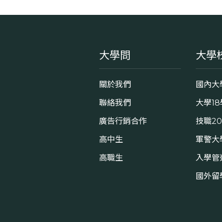
大學問
大學
關於我們
國內大
聯絡我們
大學1
廣告行銷合作
技職2
高中生
軍警大
高職生
入學管
國外留