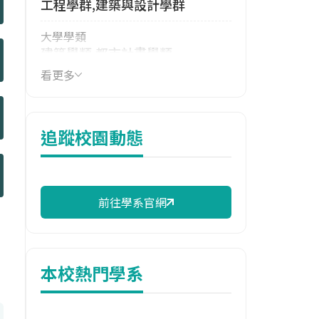
工程學群,建築與設計學群
大學學類
建築學類,都市計畫學類
看更多
技職群類
土木與建築群
114年學費
追蹤校園動態
38,683 元/學期
114年雜費
13,197 元/學期
前往學系官網
114年註冊率
54.69%
本校熱門學系
校際選課人數
113學年度上學期
5