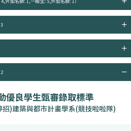
4,外加名額: 1,一般生: 5,外加名額: 1）
3
2
運動優良學生甄審錄取標準
停招)建築與都市計畫學系(競技啦啦隊)