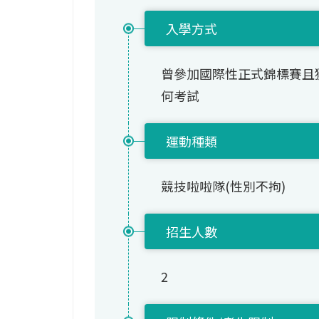
入學方式
曾參加國際性正式錦標賽且
何考試
運動種類
競技啦啦隊(性別不拘)
招生人數
2