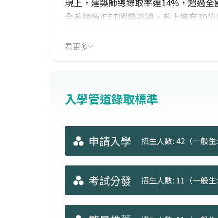
現上，建築師總錄取率達14%，超過全
全系通過IEET國際認證，系上擁有3
實工作室及師徒小組式教學，兼具獨立
道，舉辦國際工作營、海外移地教學、
看更多
動。
入學管道錄取標準
申請入學
招生人數: 42（一般生: 
考試分發
招生人數: 11（一般生: 