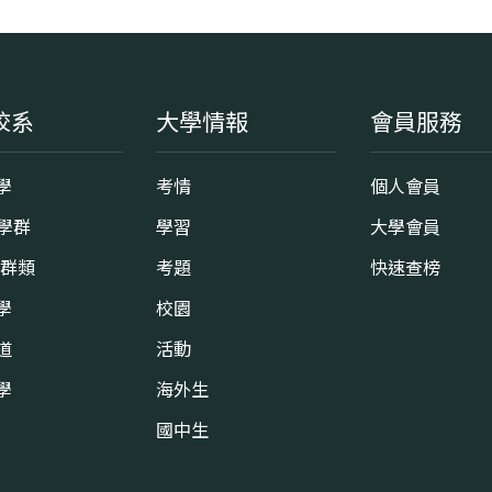
校系
大學情報
會員服務
學
考情
個人會員
8學群
學習
大學會員
0群類
考題
快速查榜
學
校園
道
活動
學
海外生
國中生