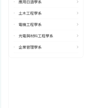
應用日語學系
修輔系人數
土木工程學系
113學年度下學期
1
電機工程學系
光電與材料工程學系
學系電話
03-5186651
企業管理學系
學系地址
新竹市香山區五福路二段707號