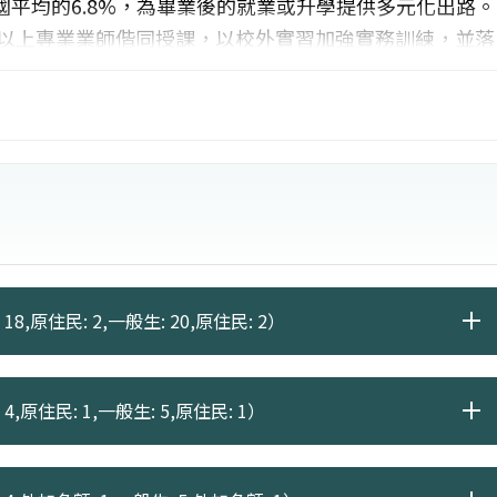
國平均的6.8%，為畢業後的就業或升學提供多元化出路。
0位以上專業業師偕同授課，以校外實習加強實務訓練，並落
規劃設計及團隊合作能力。本系也提供獎學金及交流管
姊妹校交換學生及雙聯學位，鼓勵學生參加國際交流活
18,原住民: 2,一般生: 20,原住民: 2）
4,原住民: 1,一般生: 5,原住民: 1）