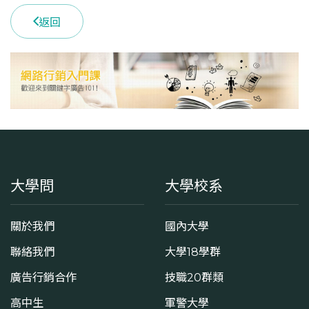
返回
大學問
大學校系
關於我們
國內大學
聯絡我們
大學18學群
廣告行銷合作
技職20群類
高中生
軍警大學