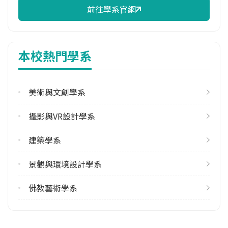
前往學系官網
學系電話
(02)26632102 #4805
學系地址
本校熱門學系
新北市石碇區華梵路1號
美術與文創學系
攝影與VR設計學系
建築學系
景觀與環境設計學系
佛教藝術學系