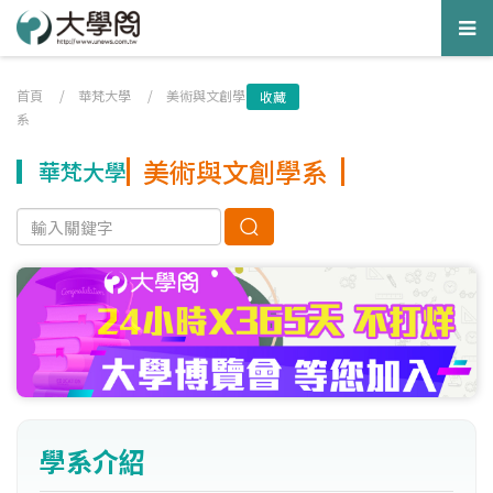
Tog
nav
首頁
/
華梵大學
/
美術與文創學
收藏
系
美術與文創學系
華梵大學
學系介紹