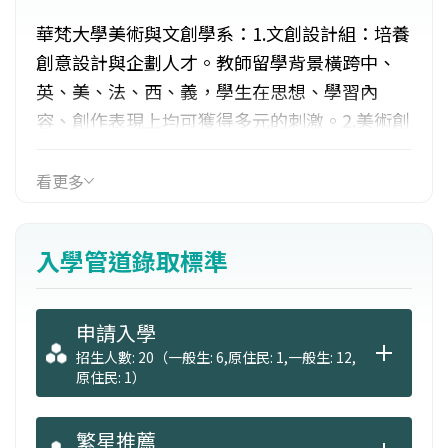
華梵大學美術與文創學系：1.文創設計組：培養
創意設計與企劃人才。教師留學背景橫跨中、
英、美、法、西、義，學生在思想、學習內
容、創作表現上均可獲得多元的刺激。2.美術創
作組：鼓勵學生嘗試各種媒材，以創造出獨特
的藝術語彙，輔以藝術理論、數位設計的教
看更多
學，以培養學生的創作、行政、策展等能力。3.
文創設計組：課程涵括藝術、設計、行銷三種
入學管道錄取標準
跨領域知能。強化學生的藝術內涵、造型、數
位技術以提升創造力及美感品味。
申請入學
招生人數: 20（一般生: 6,原住民: 1,一般生: 12,
原住民: 1）
繁星推薦