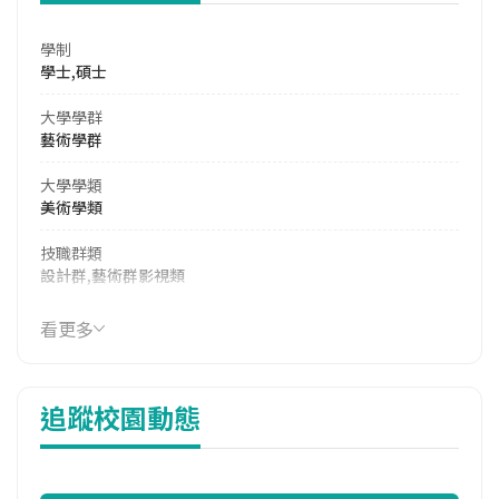
學制
學士,碩士
大學學群
藝術學群
大學學類
美術學類
技職群類
設計群,藝術群影視類
114年學費
看更多
39,050 元/學期
114年雜費
追蹤校園動態
13,330 元/學期
114年註冊率
92.73%