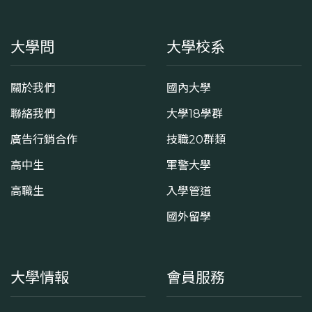
大學問
大學校系
關於我們
國內大學
聯絡我們
大學18學群
廣告行銷合作
技職20群類
高中生
軍警大學
高職生
入學管道
國外留學
大學情報
會員服務