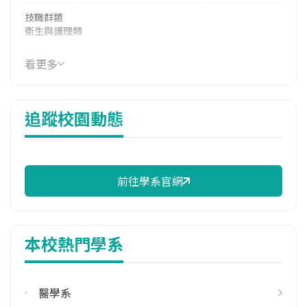
技職群類
衛生與護理類
114年學費
看更多
39,331 元/學期
114年雜費
追蹤校園動態
8,663 元/學期
114年註冊率
97.44%
前往學系官網
雙主修人數
113學年度上學期
1
本校熱門學系
113學年度下學期
1
醫學系
學系電話