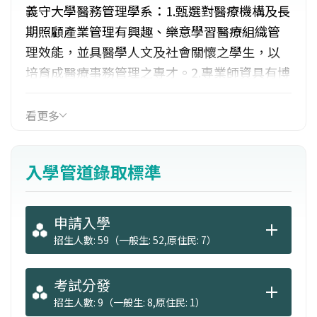
義守大學醫務管理學系：1.甄選對醫療機構及長
期照顧產業管理有興趣、樂意學習醫療組織管
理效能，並具醫學人文及社會關懷之學生，以
培育成醫療事務管理之專才。2.專業師資具有博
士學位，來自台、美、英、德等國，兼顧學生
專業知能培育與國際視野開拓。 3.特聘實務經
看更多
驗豐富專任教師與健康產業密切合作，以利學
生專業理論與實務無縫接軌。4.重視師生與團隊
入學管道錄取標準
互動氛圍。5.在本校醫學院區上課。
申請入學
招生人數: 59（一般生: 52,原住民: 7）
考試分發
招生人數: 9（一般生: 8,原住民: 1）