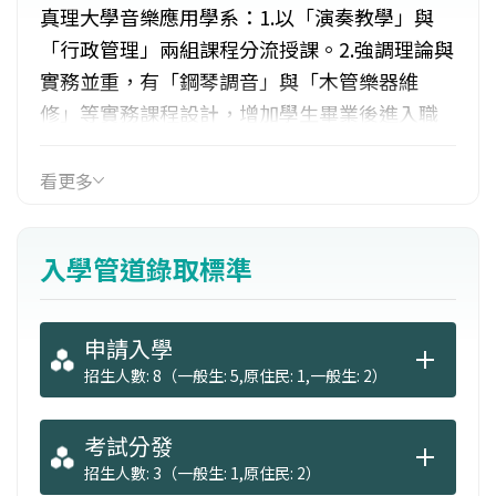
真理大學音樂應用學系：1.以「演奏教學」與
「行政管理」兩組課程分流授課。2.強調理論與
實務並重，有「鋼琴調音」與「木管樂器維
修」等實務課程設計，增加學生畢業後進入職
場之優勢。3.真理大學是教會學校，因而著重教
會音樂的研究與推廣，並開設相關課程，如聖
看更多
樂概論、管風琴、基督教搖滾樂團實務等。4.持
續結合地方人文資源，規劃各項藝文活動。
入學管道錄取標準
申請入學
招生人數: 8（一般生: 5,原住民: 1,一般生: 2）
考試分發
招生人數: 3（一般生: 1,原住民: 2）