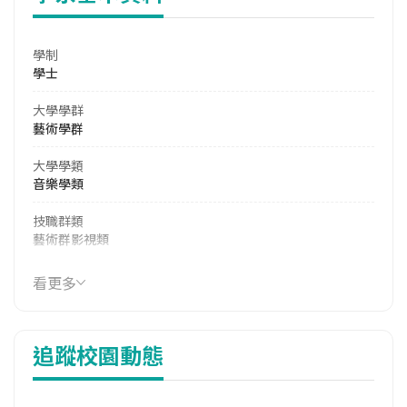
學制
學士
大學學群
藝術學群
大學學類
音樂學類
技職群類
藝術群影視類
114年學費
看更多
37,330 元/學期
114年雜費
追蹤校園動態
7,540 元/學期
114年註冊率
33.33%