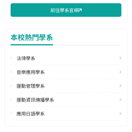
前往學系官網
校際選課人數
113學年度上學期
2
本校熱門學系
修輔系人數
113學年度上學期
1
法律學系
113學年度下學期
音樂應用學系
1
運動管理學系
學系電話
(02)26212121 #2402
運動資訊傳播學系
學系地址
新北市淡水區真理街32號
應用日語學系