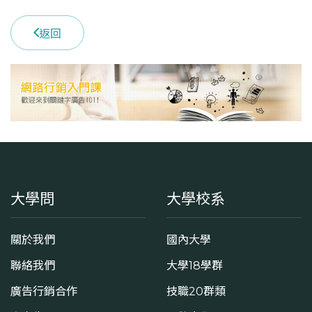
返回
大學問
大學校系
關於我們
國內大學
聯絡我們
大學18學群
廣告行銷合作
技職20群類