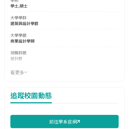
學士,碩士
大學學群
建築與設計學群
大學學類
商業設計學類
技職群類
設計群
114年學費
看更多
40,815 元/學期
114年雜費
追蹤校園動態
14,455 元/學期
114年註冊率
94.92%
前往學系官網
修輔系人數
113學年度上學期