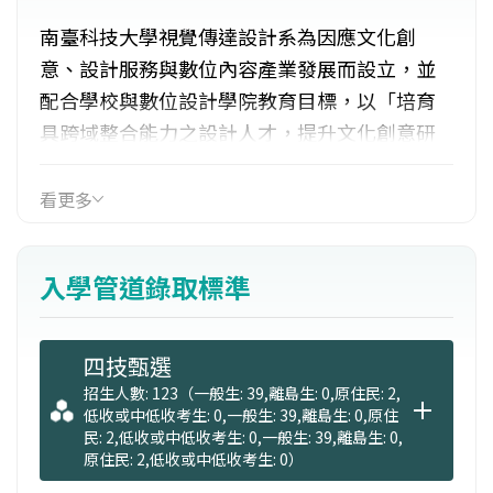
南臺科技大學視覺傳達設計系為因應文化創
意、設計服務與數位內容產業發展而設立，並
配合學校與數位設計學院教育目標，以「培育
具跨域整合能力之設計人才，提升文化創意研
發能量」為發展主軸。面對AI時代，本系強化設
計實務、科技應用與跨域整合能力，培育兼具
看更多
學理、實務、行銷企劃、專案管理與國際視野
之專業人才。
入學管道錄取標準
師資專業與完整，教與學的環境舒適，各項成
果十分豐碩，近五年學生於國際競賽共獲獎254
四技甄選
件，國內競賽（含入圍）達764件；碩士生發表
招生人數: 123（一般生: 39,離島生: 0,原住民: 2,
低收或中低收考生: 0,一般生: 39,離島生: 0,原住
國內外研討會論文191篇（國際42篇）。教師學
民: 2,低收或中低收考生: 0,一般生: 39,離島生: 0,
術與產學能量穩健，期刊論文、研討會論文高
原住民: 2,低收或中低收考生: 0）
達214篇，並承接產學與研究計畫159案，總經