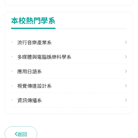
2
本校熱門學系
113學年度下學期
6
流行音樂產業系
雙主修人數
113學年度上學期
多媒體與電腦娛樂科學系
2
113學年度下學期
應用日語系
3
視覺傳達設計系
學系電話
(06)2533131 7301
資訊傳播系
學系地址
臺南市永康區南臺街1號
返回