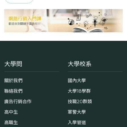
大學問
大學校系
關於我們
國內大學
聯絡我們
大學18學群
廣告行銷合作
技職20群類
高中生
軍警大學
高職生
入學管道