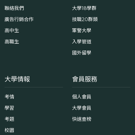
聯絡我們
大學18學群
廣告行銷合作
技職20群類
高中生
軍警大學
高職生
入學管道
國外留學
大學情報
會員服務
考情
個人會員
學習
大學會員
考題
快速查榜
校園