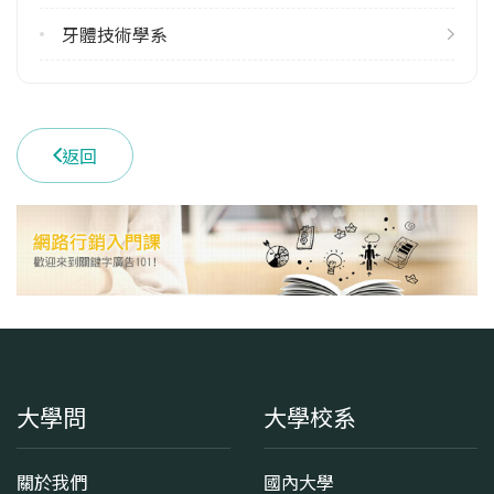
雙主修人數
113學年度上學期
牙體技術學系
2
113學年度下學期
2
返回
雙聯學制人數
113學年度上學期
1
學系電話
(02)27361661 #6129
學系地址
臺北市信義區吳興街250號
大學問
大學校系
關於我們
國內大學