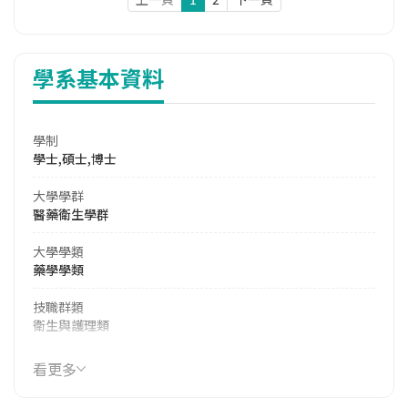
學系基本資料
學制
學士,碩士,博士
大學學群
醫藥衛生學群
大學學類
藥學學類
技職群類
衛生與護理類
114年學費
看更多
39,800 元/學期