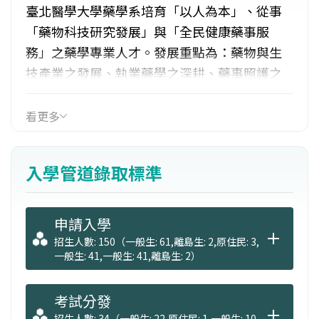
臺北醫學大學藥學系培育「以人為本」、從事
「藥物科技研究發展」與「全民健康藥事服
務」之藥學專業人才。發展重點為：藥物與生
技產業之發展、執業藥學之深耕、藥事照護之
落實、藥事行政與管理之推動、研究能力與臨
床結合。課程設計涵括基礎科學、生物醫學、
看更多
製藥工業、醫院藥學、社區藥學、經營管理、
行政法規、醫療器材、學術研究等面向。以
入學管道錄取標準
「產品為導向」為課程設計核心，擴展至「以
病人為中心」之執業藥學。分組：六年制臨床
藥學組、四年製藥學組。
申請入學
招生人數: 150（一般生: 61,離島生: 2,原住民: 3,
一般生: 41,一般生: 41,離島生: 2）
考試分發
招生人數: 34（一般生: 22,原住民: 1,一般生: 10,