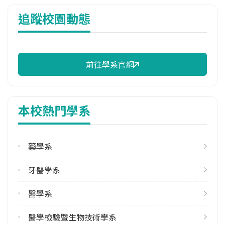
114年雜費
追蹤校園動態
16,310 元/學期
114年註冊率
93.61%
前往學系官網
校際選課人數
113學年度上學期
16
本校熱門學系
113學年度下學期
4
藥學系
修輔系人數
113學年度上學期
牙醫學系
3
113學年度下學期
醫學系
1
醫學檢驗暨生物技術學系