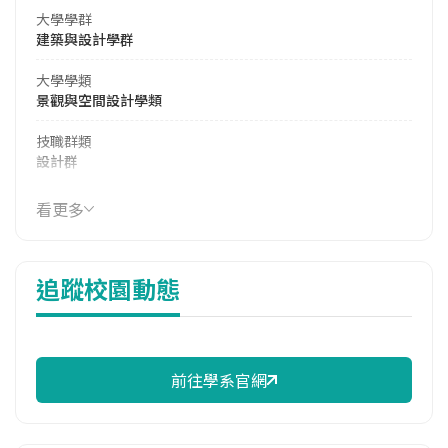
大學學群
建築與設計學群
大學學類
景觀與空間設計學類
技職群類
設計群
114年學費
看更多
39,808 元/學期
114年雜費
追蹤校園動態
14,316 元/學期
114年註冊率
85.48%
前往學系官網
學系電話
(03)4581196 #5750
學系地址