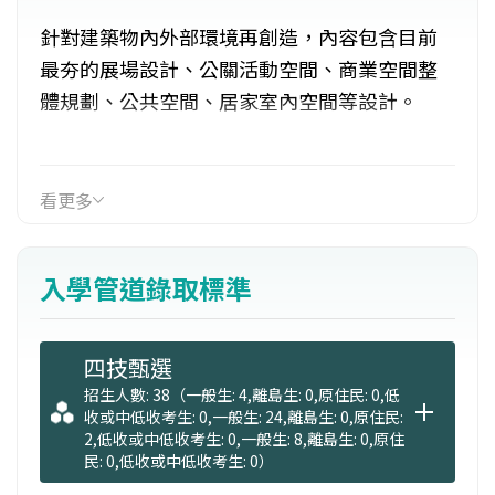
針對建築物內外部環境再創造，內容包含目前
最夯的展場設計、公關活動空間、商業空間整
體規劃、公共空間、居家室內空間等設計。
教授課程：從創意、色彩、空間、材質、動
線、照明、法規、證照、設計到施作實務，完
看更多
整的一系列課程，讓你成為室內設計達人。
入學管道錄取標準
【國內第一實體空間設計施作：FUN藝創客中
心】
提供校內實作空間，讓學生每年參與不同商業
四技甄選
空間主題設計，
招生人數: 38（一般生: 4,離島生: 0,原住民: 0,低
收或中低收考生: 0,一般生: 24,離島生: 0,原住民:
從競圖到施工，全由學生一手包辦，理論與實
2,低收或中低收考生: 0,一般生: 8,離島生: 0,原住
務結合，與業界零距離。
民: 0,低收或中低收考生: 0）