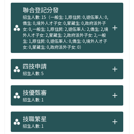
聯合登記分發
【桃園第一實作木工教室：WOOD/MOOD木工
招生人數: 15（一般生: 1,原住民: 0,退伍軍人: 0,
坊】
僑生: 0,境外人才子女: 0,蒙藏生: 0,政府派外子
女: 0,一般生: 1,原住民: 2,退伍軍人: 2,僑生: 2,境
將施工工序、工法、大樣圖說等理論，在木工
外人才子女: 2,蒙藏生: 2,政府派外子女: 2,一般
教室讓你親身體驗，減少理論與實務操作的差
生: 1,原住民: 0,退伍軍人: 0,僑生: 0,境外人才子
女: 0,蒙藏生: 0,政府派外子女: 0）
距。
四技申請
【落實實習課程，增加就業機會】
招生人數: 5
聘請經驗豐富的業師授課，強化學生與業師的
交流，增加實習機會，建立你就業的跳板。
技優甄審
招生人數: 1
（文由健行科技大學室內設計與管理系提供）
技職繁星
招生人數: 1