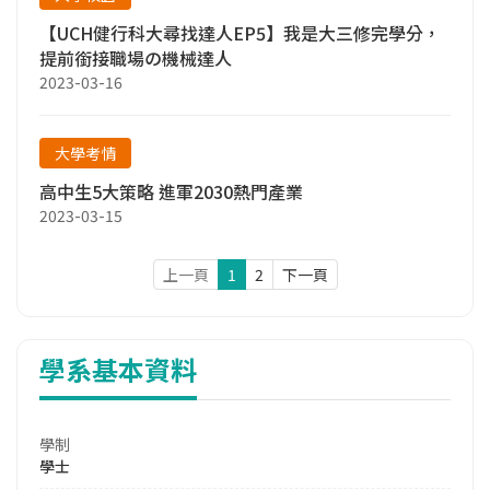
【UCH健行科大尋找達人EP5】我是大三修完學分，
提前銜接職場の機械達人
2023-03-16
大學考情
高中生5大策略 進軍2030熱門產業
2023-03-15
上一頁
1
2
下一頁
學系基本資料
學制
學士