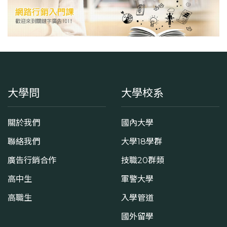
大學問
大學校系
關於我們
國內大學
聯絡我們
大學18學群
廣告行銷合作
技職20群類
高中生
軍警大學
高職生
入學管道
國外留學