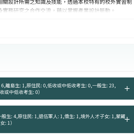
相關設計所需之知識及技能，透過本校特有的校外實習制
及實務研究之合作交流，藉以掌握產業設計脈動。
6,離島生: 1,原住民: 0,低收或中低收考生: 0,一般生: 23,
,低收或中低收考生: 0）
般生: 4,原住民: 1,退伍軍人: 1,僑生: 1,境外人才子女: 1,蒙藏
女: 1）