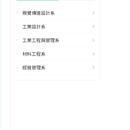
(02)29089899 #3201
視覺傳達設計系
學系地址
新北市泰山區貴子里工專路84號
工業設計系
工業工程與管理系
材料工程系
經營管理系