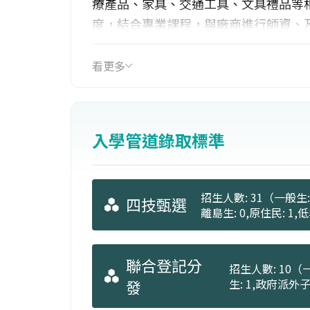
療產品、家具、交通工具、文具禮品等
度，結合專業課程，與廠商進行師資、
看更多
入學管道錄取標準
招生人數: 31（一般生: 
四技甄選
離島生: 0,原住民: 1
聯合登記分
招生人數: 10（一
發
生: 1,政府派外子