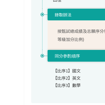
錄取辦法
按甄試總成績及志願序分
等級加分比例)
同分參酌順序
【比序1】國文
【比序2】英文
【比序3】數學