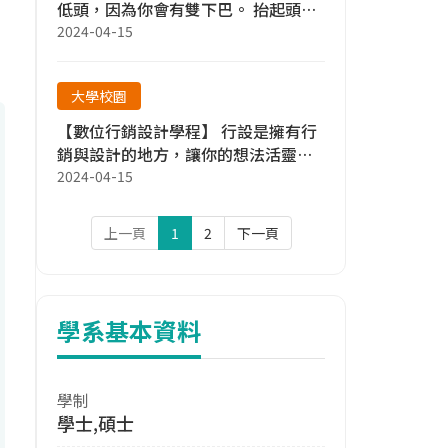
低頭，因為你會有雙下巴。 抬起頭，
考個好成績吧！
2024-04-15
大學校園
【數位行銷設計學程】 行設是擁有行
銷與設計的地方，讓你的想法活靈活
現！🌈🌟
2024-04-15
上一頁
1
2
下一頁
學系基本資料
學制
學士,碩士