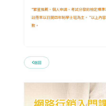
*繁星推薦、個人申請、考試分發的檢定標準
註冊率以日間四年制學士班為主。 *以上內
教。
返回