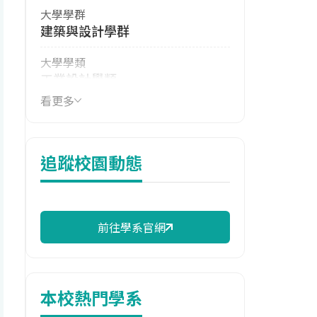
大學學群
建築與設計學群
大學學類
工業設計學類
看更多
技職群類
設計群
114年學費
追蹤校園動態
37,564 元/學期
114年雜費
13,196 元/學期
前往學系官網
114年註冊率
94.92%
本校熱門學系
學系電話