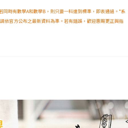
若同時有數學A和數學B，則只要一科達到標準，即表通過。*系
容請依官方公布之最新資料為準。若有錯誤，歡迎惠賜更正與指