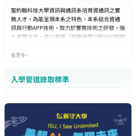
聖約翰科技大學資訊與通訊系培育資通訊之實
務人才，為能呈現本系之特色，本系結合資通
訊與行動APP技術，致力於實務技術之研發，強
化產學合作，並以發展「物聯網暨行動APP相關
應用」為特色，尤以物聯網、無線感測及行動
APP之應用為發展重點。在全球物聯網及行動
看更多
APP之推動下，本系可適時的為物聯網及行動
APP產業培育一些人才。
入學管道錄取標準