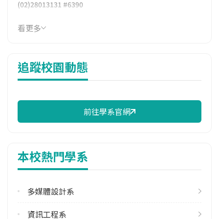
(02)28013131 #6390
學系地址
看更多
新北市淡水區淡金路四段499號
追蹤校園動態
前往學系官網
本校熱門學系
多媒體設計系
資訊工程系