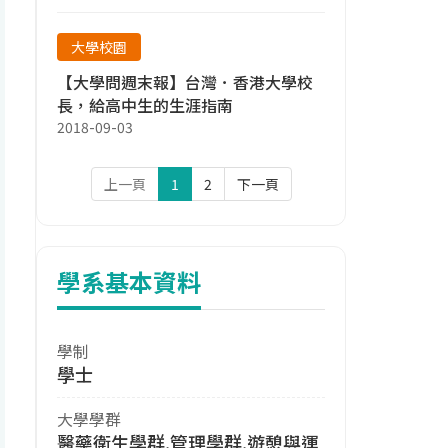
大學校園
【大學問週末報】台灣．香港大學校
長，給高中生的生涯指南
2018-09-03
上一頁
1
2
下一頁
學系基本資料
學制
學士
大學學群
醫藥衛生學群,管理學群,遊憩與運