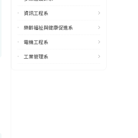
學系地址
資訊工程系
新北市淡水區淡金路四段499號
樂齡福祉與健康促進系
電機工程系
工業管理系