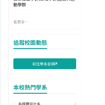
動學群
大學學類
運動保健學類,休閒管理學類
看更多
技職群類
餐旅群
追蹤校園動態
114年學費
38,448 元/學期
114年雜費
前往學系官網
8,467 元/學期
114年註冊率
74.63%
本校熱門學系
學系電話
(02)28013131#6021
多媒體設計系