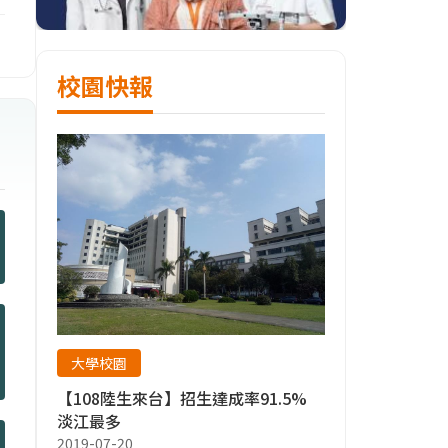
校園快報
、
大學校園
【108陸生來台】招生達成率91.5%
淡江最多
2019-07-20