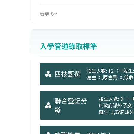
2.以「專題製作」與「國際證照」為導
3.培養學生熟練人工智慧相關套裝軟體
看更多
4.滿足各產業對AI的需求並與國際接軌
在課程地圖中，規劃四個層級：基礎課
含程式語言設計（R、Python）、
入學管道錄取標準
工智慧概論；核心課程中以演算法分析
勘；進階技術上，自動控制、訊號與系統
智慧製造、智慧綠能、熱電效應、車聯網
招生人數: 12（一般生: 
四技甄選
等；並以國際證照與專題製作為capst
島生: 0,原住民: 0,
招生人數: 9（一般
聯合登記分
0,政府派外子女: 
發
藏生: 1,政府派外