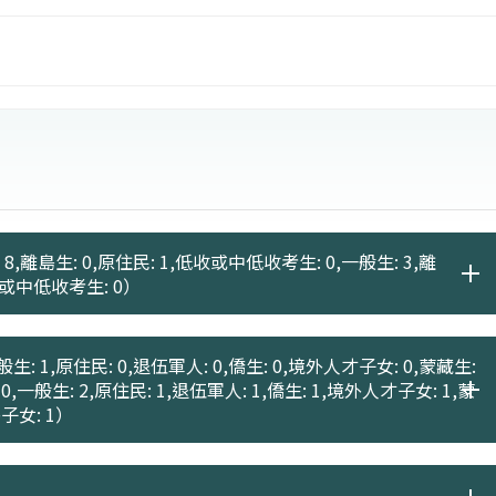
向的教學。
應用的技能。
。
程、核心課程、進階技術課程、應用課程。基礎課程中包
統計學、線性代數、大數據分析應用、資料結構、物聯網與人
、類神經網路、深度學習、影像辨識、音訊辨識、資料探
、感測器實務、物聯網（IoT）；應用技術上，機器人
、智慧監控、區塊鏈、醫療看護、AR/VR/MR軟體設計
8,離島生: 0,原住民: 1,低收或中低收考生: 0,一般生: 3,離
one課程，驗收學生學習成效。
低收或中低收考生: 0）
生: 1,原住民: 0,退伍軍人: 0,僑生: 0,境外人才子女: 0,蒙藏生:
0,一般生: 2,原住民: 1,退伍軍人: 1,僑生: 1,境外人才子女: 1,蒙
子女: 1）