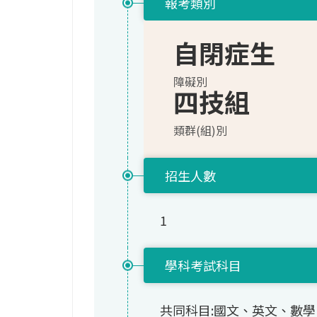
報考類別
自閉症生
障礙別
四技組
類群(組)別
招生人數
1
學科考試科目
共同科目:國文、英文、數學(