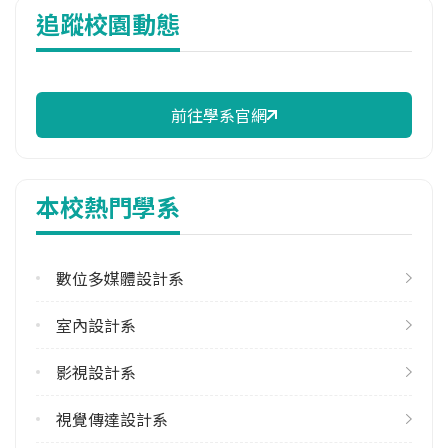
追蹤校園動態
13,745 元/學期
114年註冊率
93.85%
前往學系官網
學系電話
(02)29313416 #2432
學系地址
本校熱門學系
臺北市文山區興隆路三段56號
數位多媒體設計系
室內設計系
影視設計系
視覺傳達設計系