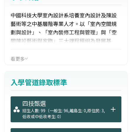
中國科技大學室內設計系培養室內設計及陳設
藝術等之中基層階專業人才。以「室內空間規
劃與設計」、「室內裝修工程與管理」與「空
間陳設藝術與家飾」三大課程模組為發展基
礎。培訓學生及校友取得「建築物室內設計」
與「建築物室內裝修工程管理」兩大核心證
看更多
照。就業機會為擔任室內設計助理、室內設計
師，室內裝修工程師、專案管理工程師、電腦
入學管道錄取標準
輔助繪圖師等。
四技甄選
招生人數: 99（一般生: 96,離島生: 0,原住民: 3,
低收或中低收考生: 0）