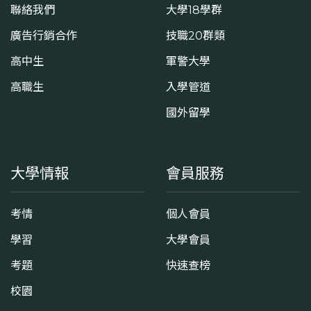
聯絡我們
大學18學群
廣告行銷合作
技職20群類
高中生
軍警大學
高職生
入學管道
國外留學
大學情報
會員服務
考情
個人會員
學習
大學會員
考題
快速查榜
校園