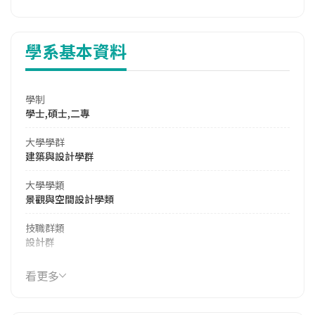
學系基本資料
學制
學士,碩士,二專
大學學群
建築與設計學群
大學學類
景觀與空間設計學類
技職群類
設計群
114年學費
看更多
37,913 元/學期
114年雜費