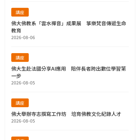
講座
就讀佛光 = CP值超高
佛大佛教系「雲水禪音」成果展 箏樂梵音傳遞生命
✅ 全台少見的高顏值師資組合，年輕化，教師
教育
數位人文技能滿點
2026-08-06
✅ 學費便宜 免費住宿，省錢又安心
✅ 海外遊學、交換機會多，讓你的視野國際化
講座
✅ 多項獎學金，學習更無後顧之憂
佛大生赴法國分享AI應用 陪伴長者跨出數位學習第
一步
就讀佛光，用AI發光、讓你國際放光！
2026-08-05
適合的高中生
講座
✔ 不排斥歷史、文化，喜歡天馬行空想事情
佛大舉辦寺志撰寫工作坊 培育佛教文化紀錄人才
✔ 想跟大人說，歷史學習是可以結合數位科技
2026-08-05
的
✔ 喜歡靜靜地看展覽、小說、動畫，分析角色