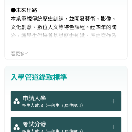
●未來出路
本系重視傳統歷史訓練，並開發藝術、影像、
文化創意、數位人文等特色課程。經四年的陶
冶，讓學生們培養基礎歷史知識、歷史寫作及
表達能力、具備圖文專史之運用和分析、藝術
與文化資產之認知。未來可從事公職、教研單
看更多
位等相關工作，或可選擇專業文史工作與歷史
作家、出版業與影視平面文案專業人員、美術
入學管道錄取標準
館、藝廊、文化觀光專業導遊等相關工作。
佛光大學歷史學系系所特色（高中生版）
申請入學
佛光大學歷史學系 — 走讀歷史 × 數位圖像 ×
招生人數: 8（一般生: 7,原住民: 1）
公眾視野
歷史＋人性，讓你洞悉古今又看見未來
考試分發
佛光大學歷史學系不只是教你高中課本沒寫到
招生人數: 3（一般生: 1,原住民: 2）