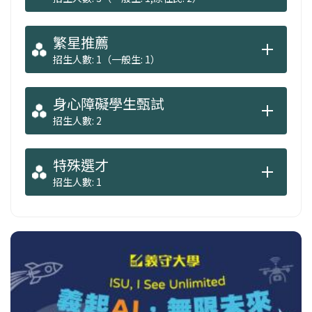
的歷史，還要教你了解人性。利用最新的歷史
知識體系、數位人文科技與公眾史學應用，帶
繁星推薦
你探索東亞文化世界、分析網路資料、做出數
招生人數: 1（一般生: 1）
位展覽，讓歷史學習更有創意、更貼近生活。
身心障礙學生甄試
四年扎實訓練，培養全方位能力
招生人數: 2
1️⃣ 深厚歷史知識：理解時代脈絡，用歷史思維
解析社會現象
特殊選才
2️⃣ 歷史寫作與表達力：寫出有說服力的文章，
招生人數: 1
說出動人故事
3️⃣ 圖文專史與數位技能：用數位科技協助史料
分析、製作數位策展
4️⃣ 文化與藝術素養：懂展覽、會策展，成為文
化與觀光的解說高手