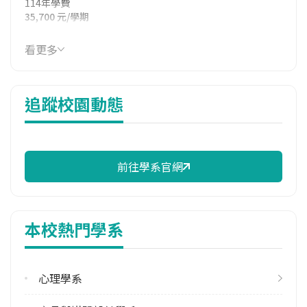
114年學費
35,700 元/學期
114年雜費
看更多
7,000 元/學期
114年註冊率
追蹤校園動態
100.00%
學系電話
(03)9871000 #21600
前往學系官網
學系地址
宜蘭縣礁溪鄉林美村林尾路160號
本校熱門學系
心理學系