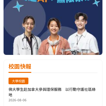
數位運用 × 走讀體驗，學歷史更酷
數位技術輔助史料整理、文字生成、互動展示
設計
參與地方文史調查，專家帶你走訪古蹟
策劃校園展覽，規劃地方文史導覽、設計數位
文創
畢業出路，超越你想像
公職與研究：文化局、檔案局、教育單位、研
究中心、博物館
校園快報
文創與影視：歷史作家、劇本策劃、出版社編
輯
大學校園
地方文史觀光：專業導覽、策展人、文化觀光
佛大學生赴加拿大參與環保服務 以行動守護社區綠
規劃師、文史工作者
地
自媒體與創業：經營歷史Podcast、YouTube
2026-08-06
頻道、文化品牌