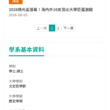
講座
與故事
✔ 想以最划算的方式獲得學歷＋海外交流
2026佛光盃落幕！海內外16支頂尖大學巨蛋激戰
2026-08-05
上一頁
1
2
下一頁
學系基本資料
學制
學士,碩士
大學學群
文史哲學群
大學學類
歷史學類