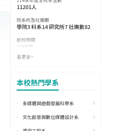
11201人
院系所及社團數
學院3 科系14 研究所7 社團數82
創校時間
1969年
看更多
114年生師比
36.83
114年註冊率
本校熱門學系
92.49%
113學年度雙聯學位合作校數
多媒體與遊戲發展科學系
北美洲1
文化創意與數位媒體設計系
學校電話
(02)82093211
資訊工程系