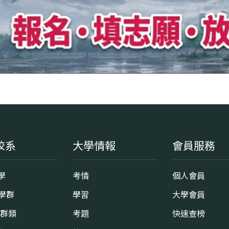
校系
大學情報
會員服務
學
考情
個人會員
8學群
學習
大學會員
0群類
考題
快速查榜