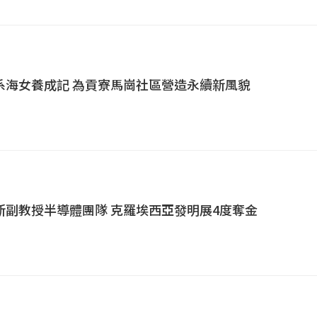
系海女養成記 為貢寮馬崗社區營造永續新風貌
新副教授半導體團隊 克羅埃西亞發明展4度奪金