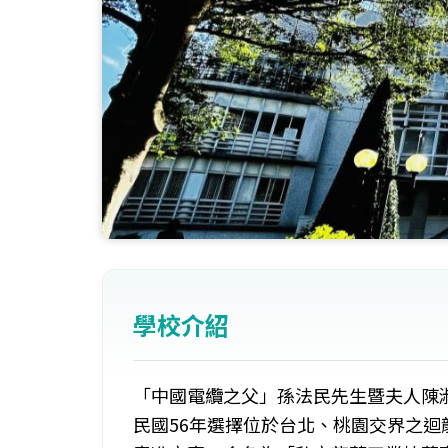
學校介紹
「中國電纜之父」孫法民先生暨夫人陳
民國56年選擇位於台北、桃園交界之迴