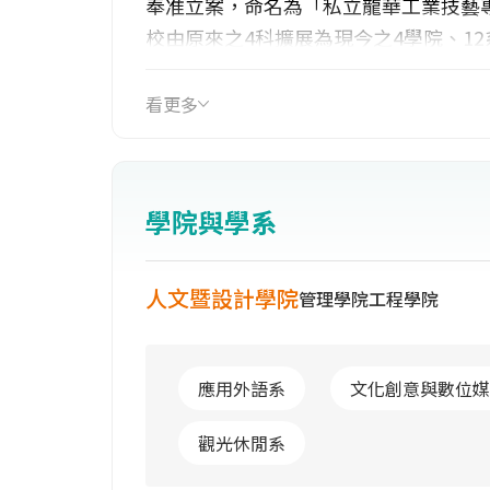
奉准立案，命名為「私立龍華工業技藝
校由原來之4科擴展為現今之4學院、1
莊市之間，緊臨縱貫公路及新莊捷運迴
教育政策睿智的領導、工商業界碩彥的
看更多
茁壯。今後，定當持續秉持「務實、卓
更多的科學技術人才，福國利民，服務
學院與學系
人文暨設計學院
管理學院
工程學院
應用外語系
文化創意與數位媒
觀光休閒系