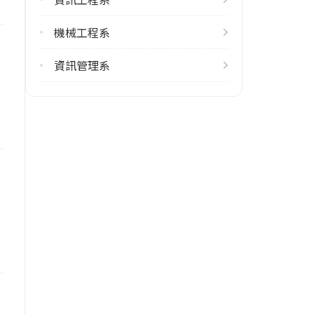
學校地址
機械工程系
桃園市龜山區萬壽路一段300號
資訊管理系