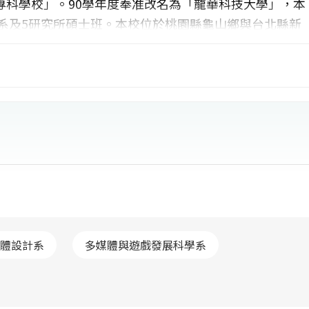
專科學校」。90學年度奉准改名為「龍華科技大學」，本
2系及5研究所碩士班。本校位於桃園縣龜山鄉與台北縣新
龍終點站，交通便捷，依山建築，環境寧靜幽美。在政府
支持及全校師生辛勤的努力下，使得本校得以不斷地成長
越、創新」的辦學理念，配合國家整體工商建設，培育出
社會。
體設計系
多媒體與遊戲發展科學系