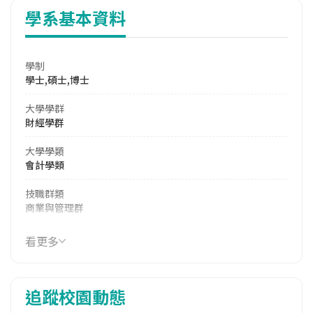
學系基本資料
學制
學士,碩士,博士
大學學群
財經學群
大學學類
會計學類
技職群類
商業與管理群
114年學費
看更多
17,320 元/學期
114年雜費
追蹤校園動態
7,570 元/學期