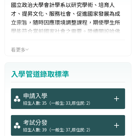
國立政治大學會計學系以研究學術、培育人
才、提昇文化、服務社會、促進國家發展為成
立宗旨，隨時因應環境調整課程，期使學生所
學能符合當前國家社會之需要。陸續開設哈佛
式管理個案課程、二十一世紀新會計課程、
eIFRS國際會計準則課程，以培育未來高級會計
看更多
管理人才。並與美國頂尖大學會計學系進行策
略聯盟，提升學生國際化和科技創新能力。在
入學管道錄取標準
就業方面出路廣闊，畢業生遍布會計界、學術
界、企業界及政府機關，表現傑出。
申請入學
招生人數: 35（一般生: 33,原住民: 2）
考試分發
招生人數: 39（一般生: 37,原住民: 2）