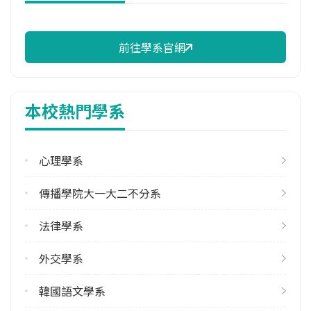
114年註冊率
98.94%
前往學系官網
校際選課人數
113學年度上學期
2
本校熱門學系
修輔系人數
113學年度上學期
102
心理學系
113學年度下學期
傳播學院大一大二不分系
112
法律學系
雙主修人數
113學年度上學期
外交學系
50
113學年度下學期
韓國語文學系
56