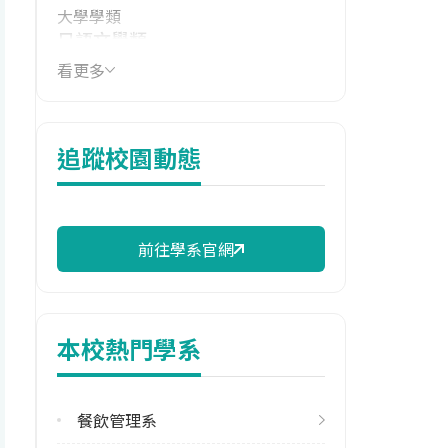
大學學類
日語文學類
看更多
技職群類
外語群日語類
114年學費
追蹤校園動態
35,370 元/學期
114年雜費
7,790 元/學期
前往學系官網
114年註冊率
62.50%
本校熱門學系
雙主修人數
113學年度上學期
1
餐飲管理系
113學年度下學期