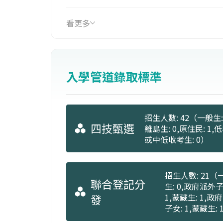
看更多
入學管道錄取標準
招生人數: 42（一般生: 
四技甄選
離島生: 0,原住民: 1,
或中低收考生: 0）
招生人數: 21（一
聯合登記分
生: 0,政府派外子
發
1,蒙藏生: 1,政
子女: 1,蒙藏生: