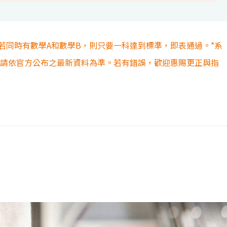
若同時有數學A和數學B，則只要一科達到標準，即表通過。*系
容請依官方公布之最新資料為準。若有錯誤，歡迎惠賜更正與指