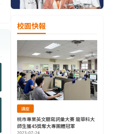
校園快報
講座
桃市專業英文聽寫詞彙大賽 龍華科大
師生獲45獎奪大專團體冠軍
2023-07-24