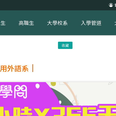
中生
高職生
大學校系
入學管道
收藏
用外語系