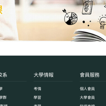
校系
大學情報
會員服務
學
考情
個人會員
8學群
學習
大學會員