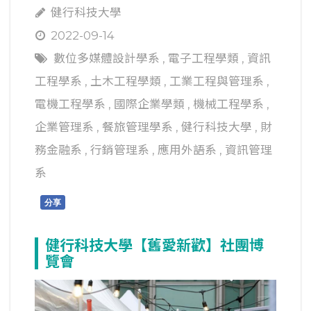
健行科技大學
2022-09-14
數位多媒體設計學系
,
電子工程學類
,
資訊
工程學系
,
土木工程學類
,
工業工程與管理系
,
電機工程學系
,
國際企業學類
,
機械工程學系
,
企業管理系
,
餐旅管理學系
,
健行科技大學
,
財
務金融系
,
行銷管理系
,
應用外語系
,
資訊管理
系
分享
健行科技大學【舊愛新歡】社團博
覽會