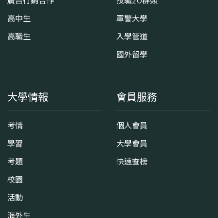
廣告行銷合作
技職20群類
高中生
軍警大學
高職生
入學管道
國外留學
大學情報
會員服務
考情
個人會員
學習
大學會員
考題
快速查榜
校園
活動
海外生