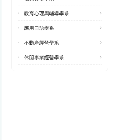
113學年度下學期
教育心理與輔導學系
10
應用日語學系
學系電話
(08)7663800 #35901
不動產經營學系
學系地址
休閒事業經營學系
屏東縣屏東市民生東路51號