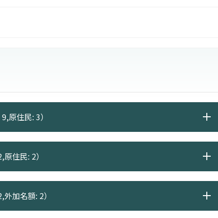
專業人員等。擔任經貿、觀光相關分野的筆譯、口譯人
9,原住民: 3）
,原住民: 2）
2,外加名額: 2）