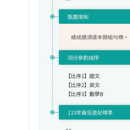
甄選限制
總成績須達本類組均標。
同分參酌順序
【比序1】國文
【比序2】英文
【比序3】數學B
115年最低登記標準