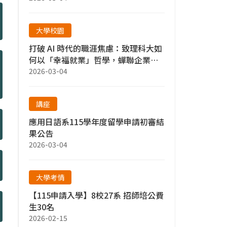
大學校園
打破 AI 時代的職涯焦慮：致理科大如
何以「幸福就業」哲學，蟬聯企業最
愛？
2026-03-04
講座
應用日語系115學年度留學申請初審結
果公告
2026-03-04
大學考情
【115申請入學】8校27系 招師培公費
生30名
2026-02-15