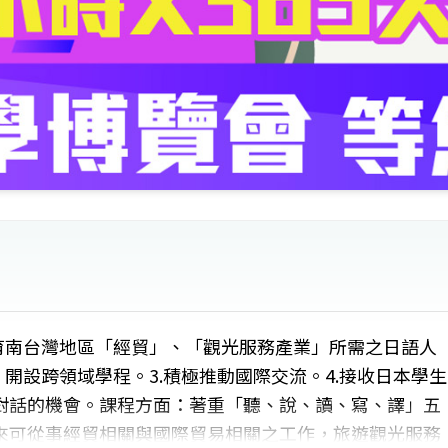
育南台灣地區「經貿」、「觀光服務產業」所需之日語人
開設跨領域學程。3.積極推動國際交流。4.接收日本學生
對話的機會。課程方面：著重「聽、說、讀、寫、譯」五
來可從事經貿相關與國際貿易相關之工作，旅遊觀光服務