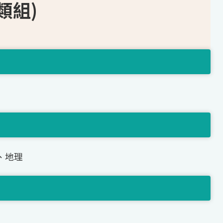
類組)
、地理