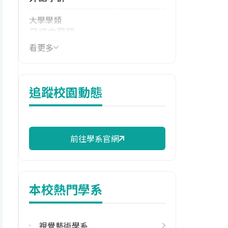
大學學類
日語文學類
看更多
技職群類
外語群日語類
114年學費
追蹤校園動態
15,430 元/學期
114年雜費
6,390 元/學期
前往學系官網
114年註冊率
96.08%
本校熱門學系
修輔系人數
113學年度上學期
13
視覺藝術學系