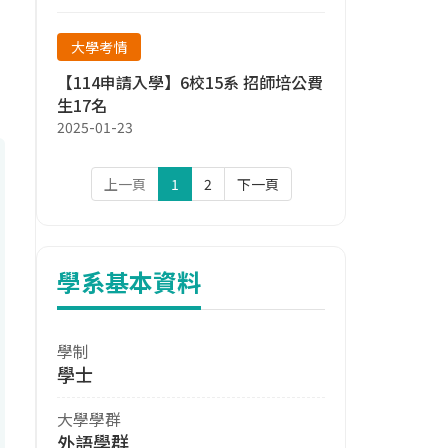
大學考情
【114申請入學】6校15系 招師培公費
生17名
2025-01-23
上一頁
1
2
下一頁
學系基本資料
學制
學士
大學學群
外語學群