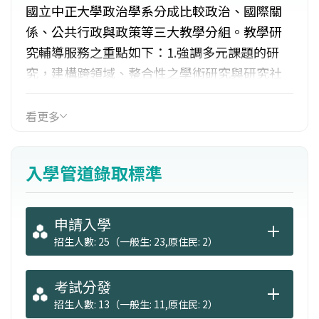
國立中正大學政治學系分成比較政治、國際關
係、公共行政與政策等三大教學分組。教學研
究輔導服務之重點如下：1.強調多元課題的研
究，建構跨領域、整合性之學術研究與研究社
群平台。2.著重社會科學理論與方法，培養獨立
研究及分析能力之人才。3.培養學生具備國際視
看更多
野、人文關懷、團隊精神、問題解決與溝通表
達之核心能力。4.在課程的設計上與當前政治學
入學管道錄取標準
乃至社會科學領域的最新發展緊密連結，強調
科際整合。
申請入學
招生人數: 25（一般生: 23,原住民: 2）
考試分發
招生人數: 13（一般生: 11,原住民: 2）