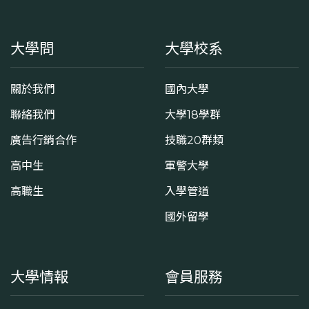
大學問
大學校系
關於我們
國內大學
聯絡我們
大學18學群
廣告行銷合作
技職20群類
高中生
軍警大學
高職生
入學管道
國外留學
大學情報
會員服務