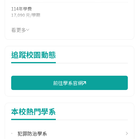
114年學費
17,090 元/學期
114年雜費
看更多
7,057 元/學期
114年註冊率
追蹤校園動態
100.00%
校際選課人數
113學年度上學期
2
前往學系官網
113學年度下學期
2
本校熱門學系
修輔系人數
113學年度上學期
14
犯罪防治學系