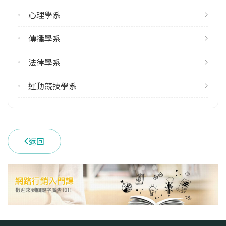
113學年度下學期
心理學系
12
傳播學系
雙主修人數
113學年度上學期
法律學系
25
113學年度下學期
運動競技學系
18
學系電話
(05)2720411 #22600
返回
學系地址
嘉義縣民雄鄉大學路一段168號