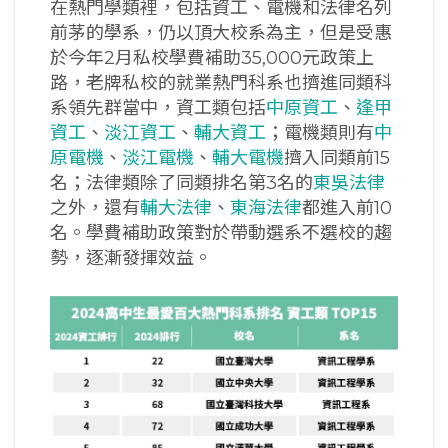
在熱門學類裡，包括資工、電機和法律名列
前茅的學系，仍以頂大校系為主，但是受惠
於今年2月私校學費補助35,000元政策上
路，老牌私校的就業熱門科系也擠進同類科
系領先群當中，資工類包括
中原資工
、
逢甲
資工
、
淡江資工
、
輔大資工
；電機類則有
中
原電機
、
淡江電機
、
輔大電機
擠入同類前15
名；法律類除了同類排名第3名的
東吳法律
之外，還有
輔大法律
、
東海法律
都進入前10
名。學費補助政策對於帶動選系不選校的趨
勢，逐漸發揮效益。