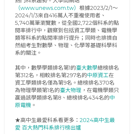
熱門科系趨勢。大學問網站
（www.unews.com.tw）
根據2023/2/1～
2024/1/3來自416萬人不重複使用者、
5,740萬筆瀏覽數，從全國2,722個科系的點
閱率排行中，觀察到包括資工學類、電機學
類等科系的點閱率排行提升；同時也排擠自
然組考生對數學、物理、化學等基礎科學科
系的關注。
其中，數學學類排名第1的
臺大數學
總榜排名
第312名，相較排名第297名的
中原資工
在
資工學類排名僅為第9名。總榜排名370名
為物理學類第1名的
臺大物理
，在電機學類只
贏過該學類排名第8、總榜排名434名的
中
原電機
。
★高中生最愛科系看更多：
2024高中生最
愛 百大熱門科系排行榜出爐