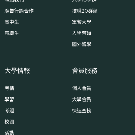
廣告行銷合作
技職20群類
高中生
軍警大學
高職生
入學管道
國外留學
大學情報
會員服務
考情
個人會員
學習
大學會員
考題
快速查榜
校園
活動