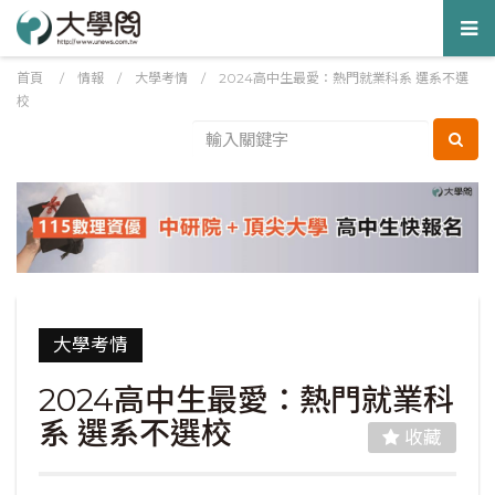
Tog
nav
首頁
/
情報
/
大學考情
/
2024高中生最愛：熱門就業科系 選系不選
校
大學考情
2024高中生最愛：熱門就業科
系 選系不選校
收藏