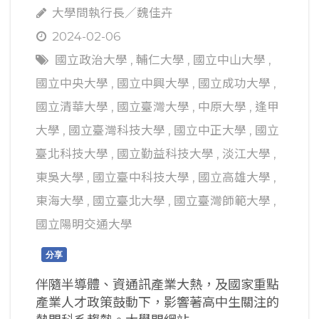
大學問執行長／魏佳卉
2024-02-06
國立政治大學
,
輔仁大學
,
國立中山大學
,
國立中央大學
,
國立中興大學
,
國立成功大學
,
國立清華大學
,
國立臺灣大學
,
中原大學
,
逢甲
大學
,
國立臺灣科技大學
,
國立中正大學
,
國立
臺北科技大學
,
國立勤益科技大學
,
淡江大學
,
東吳大學
,
國立臺中科技大學
,
國立高雄大學
,
東海大學
,
國立臺北大學
,
國立臺灣師範大學
,
國立陽明交通大學
分享
伴隨半導體、資通訊產業大熱，及國家重點
產業人才政策鼓動下，影響著高中生關注的