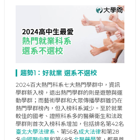
趨勢1
：好就業
選系不選校
2024百大熱門科系七大熱門學群中，資訊
學群新入榜，退出熱門學群的則是遊憩與運
動學群；而藝術學群和大眾傳播學群雖仍在
熱門學群榜內，但入榜科系減少。至於就業
較佳的國考、證照科系多的醫藥衛生和法政
學群則首次入榜科系增加，包括排名第42名
臺北大學法律系
、第56名
成大法律
和第28
名
中國醫中醫
和第48名
北醫藥學
等，都是首