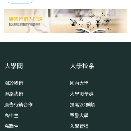
13
113學年度下學期
13
學系電話
(07)3426031 #5304
學系地址
高雄市三民區民族一路900號
大學問
大學校系
關於我們
國內大學
聯絡我們
大學18學群
廣告行銷合作
技職20群類
高中生
軍警大學
高職生
入學管道