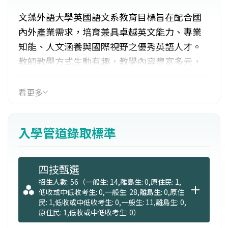
文藻外語大學英國語文系教育目標旨在配合國
內外產業需求，培育兼具卓越英文能力、專業
知能、人文涵養與國際視野之優秀英語人才。
教師教學方式生動有趣，教學內容豐富多元，
以提升學生學習效果及動機。開設課程用全英
語授課，學生沉浸在英語環境中，逐漸成為英
看更多
語專業人才。
入學管道錄取標準
四技甄選
招生人數: 56（一般生: 14,離島生: 0,原住民: 1,
低收或中低收考生: 0,一般生: 28,離島生: 0,原住
民: 1,低收或中低收考生: 0,一般生: 11,離島生: 0,
原住民: 1,低收或中低收考生: 0）