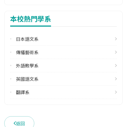
1
本校熱門學系
113學年度下學期
1
日本語文系
修輔系人數
113學年度上學期
傳播藝術系
3
113學年度下學期
外語教學系
2
英國語文系
雙主修人數
113學年度上學期
翻譯系
1
雙聯學制人數
113學年度上學期
返回