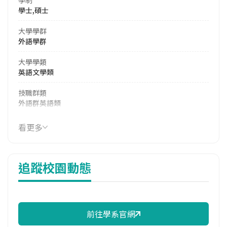
學士,碩士
大學學群
外語學群
大學學類
英語文學類
技職群類
外語群英語類
114年學費
看更多
39,956 元/學期
114年雜費
追蹤校園動態
12,588 元/學期
114年註冊率
82.50%
前往學系官網
校際選課人數
113學年度上學期