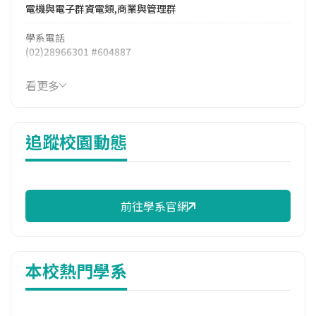
電機與電子群資電類,商業與管理群
學系電話
(02)28966301 #604887
學系地址
看更多
臺北市北投區中央北路二段70號
追蹤校園動態
前往學系官網
本校熱門學系