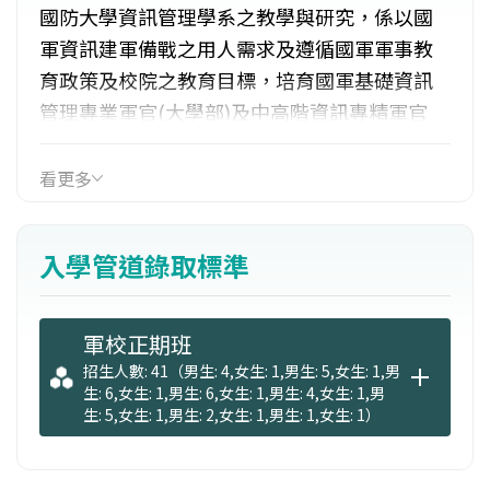
國防大學資訊管理學系之教學與研究，係以國
軍資訊建軍備戰之用人需求及遵循國軍軍事教
育政策及校院之教育目標，培育國軍基礎資訊
管理專業軍官(大學部)及中高階資訊專精軍官
(碩士班)，以符合國軍資訊單位用人需求；。因
此，大學部之課程設計，乃結合基礎理論與專
看更多
案實作課程，墊定學生對國軍資訊系統發展與
管理的能力;碩士班之課程設計，則重視理論與
入學管道錄取標準
軍事實務結合，以精進國防資訊管理應用實
務。此外，秉「文題武用、軍研民享」原則，
本系碩士班亦招收民間大學畢業生，以為國家
軍校正期班
社會厚植資訊管理專業能量及建立熟稔國防事
招生人數: 41（男生: 4,女生: 1,男生: 5,女生: 1,男
生: 6,女生: 1,男生: 6,女生: 1,男生: 4,女生: 1,男
務介面之優質人才。
生: 5,女生: 1,男生: 2,女生: 1,男生: 1,女生: 1）