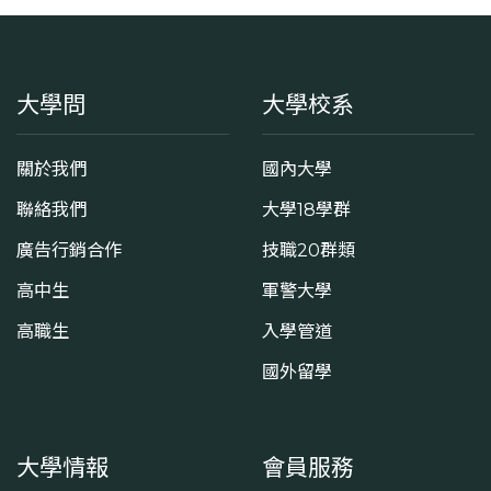
大學問
大學校系
關於我們
國內大學
聯絡我們
大學18學群
廣告行銷合作
技職20群類
高中生
軍警大學
高職生
入學管道
國外留學
大學情報
會員服務