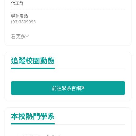
化工群
學系電話
(03)3809093
學系地址
看更多
桃園市大溪區石園路75號
追蹤校園動態
前往學系官網
本校熱門學系