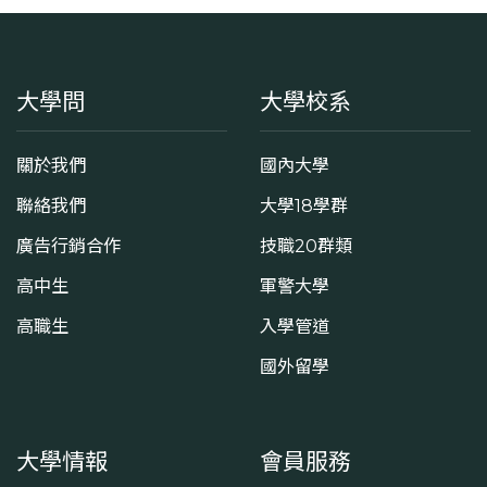
大學問
大學校系
關於我們
國內大學
聯絡我們
大學18學群
廣告行銷合作
技職20群類
高中生
軍警大學
高職生
入學管道
國外留學
大學情報
會員服務