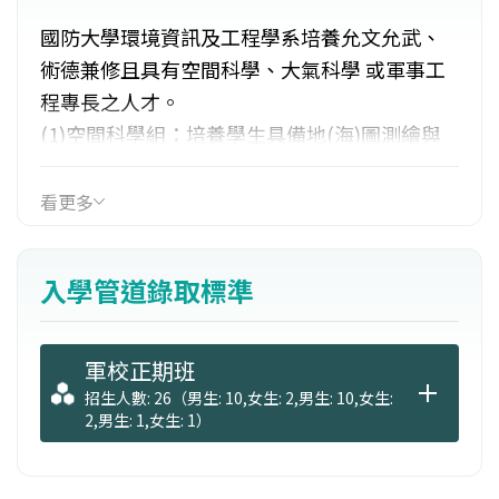
國防大學環境資訊及工程學系培養允文允武、
術德兼修且具有空間科學、大氣科學 或軍事工
程專長之人才。
(1)空間科學組：培養學生具備地(海)圖測繪與
編印的能力。
(2)大氣科學組：培養學生具備氣(海)象分析與
看更多
預報的能力。
(3)軍事工程組：培養學生具備工程監造與管理
入學管道錄取標準
的能力 。
軍校正期班
招生人數: 26（男生: 10,女生: 2,男生: 10,女生:
2,男生: 1,女生: 1）