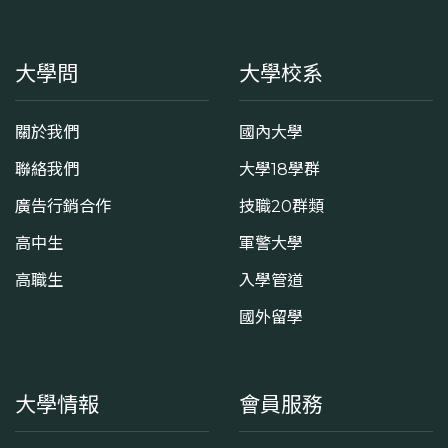
大學問
大學校系
關於我們
國內大學
聯絡我們
大學18學群
廣告行銷合作
技職20群類
高中生
軍警大學
高職生
入學管道
國外留學
大學情報
會員服務