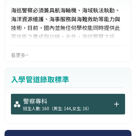
海巡警察必須兼具航海輪機、海域執法執勤、
海洋資源維護、海事服務與海難救助等能力與
技術，目前，國內並無任何學校能同時提供此
等技能之養成與訓練。此外，海巡警察之培
育，係依據海洋巡防總局人力需求與規劃而辦
理，基於成本效益的考慮，海巡署亦無設立海
看更多
巡專業學校之必要。
入學管道錄取標準
據此，警察專科學校海洋巡防科係以平台的理
念，建教合作的方式，受託辦理海巡警察養成
教育。換言之，即以本校優良的隊職官制度、
警察專科
訓育輔導機制與充沛的法學師資為基礎，廣納
招生人數: 160（男生: 144,女生: 16）
相關領域大學的航海、輪機與海洋法師資，並
善用海巡署的實務人才，群策群力辦理基層海
巡警察養成教育。