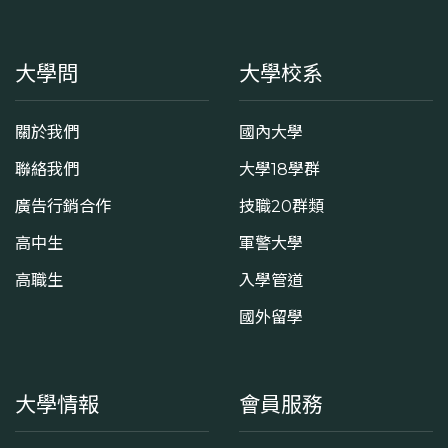
大學問
大學校系
關於我們
國內大學
聯絡我們
大學18學群
廣告行銷合作
技職20群類
高中生
軍警大學
高職生
入學管道
國外留學
大學情報
會員服務