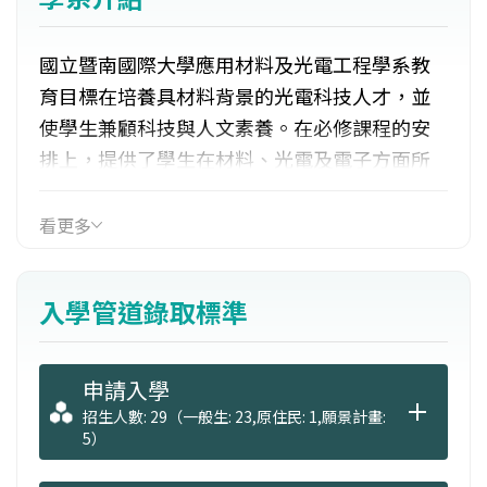
國立暨南國際大學應用材料及光電工程學系教
育目標在培養具材料背景的光電科技人才，並
使學生兼顧科技與人文素養。在必修課程的安
排上，提供了學生在材料、光電及電子方面所
必需具備之基礎訓練。在專業課程方面，自大
三起，選修課程將包括材料及光電兩大領域，
看更多
學生可學習材料及光電跨領域之相關知能。同
時課程中亦安排了許多實驗課程，像是電子電
入學管道錄取標準
路實驗、光電工程實驗、材料實驗及奈米製作
實驗等。大三下則另外安排了專題課程，使學
生能將所學理論運用到實際的應用之中。
申請入學
招生人數: 29（一般生: 23,原住民: 1,願景計畫:
5）