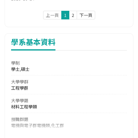
上一頁
1
2
下一頁
學系基本資料
學制
學士,碩士
大學學群
工程學群
大學學類
材料工程學類
技職群類
電機與電子群電機類,化工群
114年學費