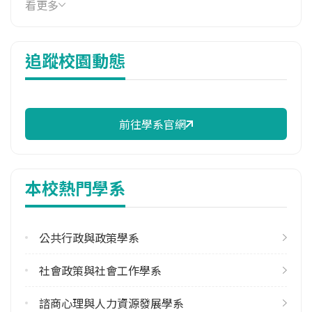
看更多
15,983 元/學期
114年雜費
追蹤校園動態
10,202 元/學期
114年註冊率
100.00%
前往學系官網
修輔系人數
113學年度上學期
3
本校熱門學系
113學年度下學期
2
公共行政與政策學系
雙主修人數
113學年度上學期
社會政策與社會工作學系
5
113學年度下學期
諮商心理與人力資源發展學系