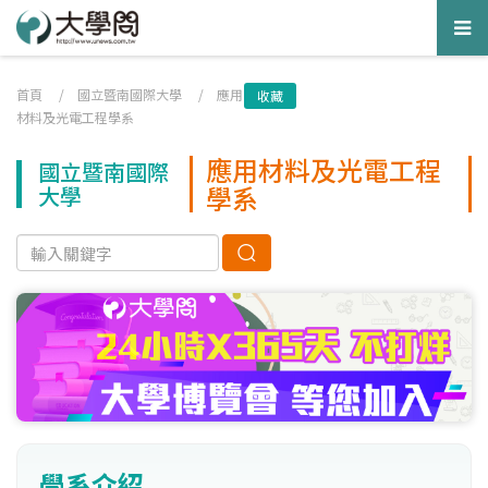
Tog
nav
首頁
/
國立暨南國際大學
/
應用
收藏
材料及光電工程學系
應用材料及光電工程
國立暨南國際
學系
大學
學系介紹