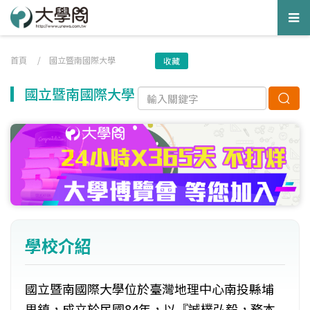
Tog
nav
首頁
/
國立暨南國際大學
收藏
國立暨南國際大學
學校介紹
國立暨南國際大學位於臺灣地理中心南投縣埔
里鎮，成立於民國84年，以『誠樸弘毅，務本