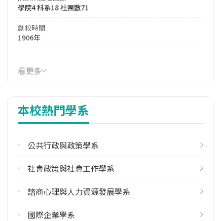
學院4 科系18 社團數71
創校時間
1906年
114年生師比
22.68
看更多
114年註冊率
92.97%
本校熱門學系
113學年度雙聯學位合作校數
其他亞洲地區1 東協2 歐洲3
公共行政與政策學系
學校電話
(049)2910960 #2996
社會政策與社會工作學系
學校地址
南投縣埔里鎮大學路1號
諮商心理與人力資源發展學系
國際企業學系