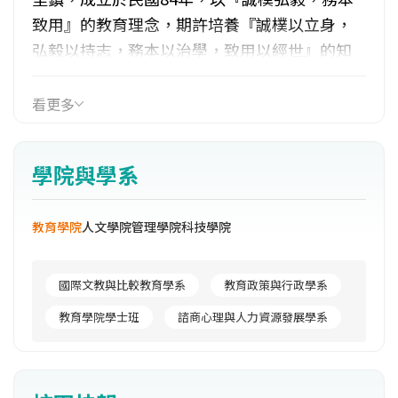
致用』的教育理念，期許培養『誠樸以立身，
弘毅以持志，務本以治學，致用以經世』的知
識青年，具開闊心胸，堅忍不拔、誠懇樸實的
品格，並以人文關懷精神為本，開創科技新知
看更多
為用，造福人群社會。校名「暨南」二字，取
自《尚書．禹貢篇》「朔南暨，聲教訖于四
學院與學系
海」一語，意指將中華文化向南朝海外傳播，
將教化遍及世界。本校設立乃為促進國家社會
教育學院
人文學院
管理學院
科技學院
未來的發展，培養具有國際觀的高級人才，故
冠以「國際」二字，以期學子們能立足台灣、
心懷世界、邁向國際。目前校內行政單位共有
國際文教與比較教育學系
教育政策與行政學系
11個處室，教學及研究單位計有人文、教育、
教育學院學士班
諮商心理與人力資源發展學系
管理、科技4個學院、通識教育中心及5個研究
中心。人文學院現有8個系所，教育學院有6個
系所、管理學院有7個系所，科技學院有7個系