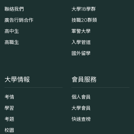
聯絡我們
大學18學群
廣告行銷合作
技職20群類
高中生
軍警大學
高職生
入學管道
國外留學
大學情報
會員服務
考情
個人會員
學習
大學會員
考題
快速查榜
校園