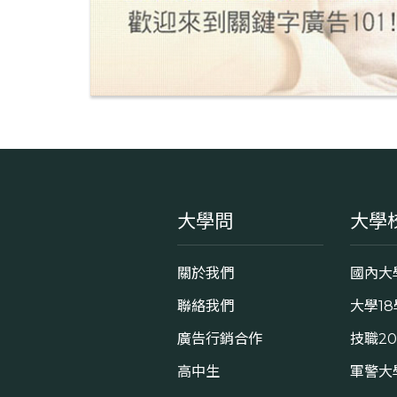
大學問
大學
關於我們
國內大
聯絡我們
大學1
廣告行銷合作
技職2
高中生
軍警大