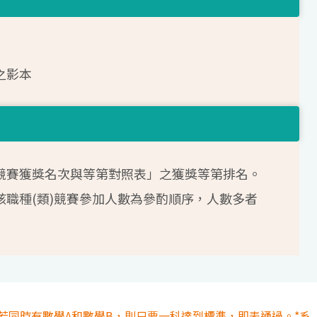
之影本
送競賽獲獎名次與等第對照表」之獲獎等第排名。
該職種(類)競賽參加人數為參酌順序，人數多者
若同時有數學A和數學B，則只要一科達到標準，即表通過。*系