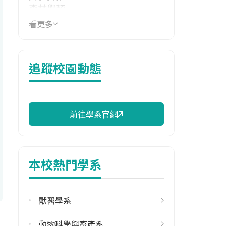
森林學類
看更多
技職群類
農業群
114年學費
追蹤校園動態
16,830 元/學期
114年雜費
10,510 元/學期
前往學系官網
114年註冊率
97.83%
本校熱門學系
校際選課人數
113學年度下學期
1
獸醫學系
雙主修人數
動物科學與畜產系