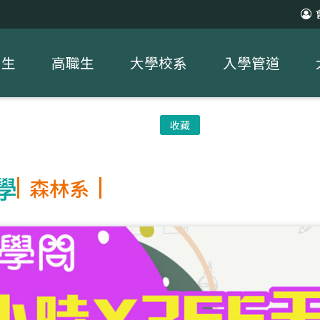
中生
高職生
大學校系
入學管道
收藏
學
森林系