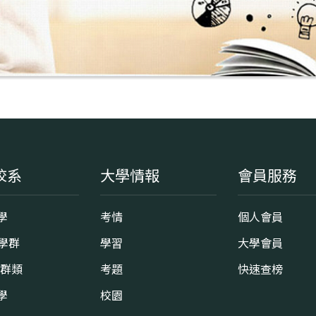
校系
大學情報
會員服務
學
考情
個人會員
8學群
學習
大學會員
0群類
考題
快速查榜
學
校園