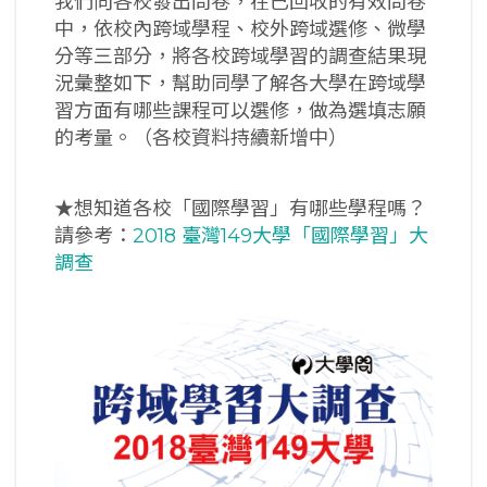
我們向各校發出問卷，在已回收的有效問卷
中，依校內跨域學程、校外跨域選修、微學
分等三部分，將各校跨域學習的調查結果現
況彙整如下，幫助同學了解各大學在跨域學
習方面有哪些課程可以選修，做為選填志願
的考量。（各校資料持續新增中）
★想知道各校「國際學習」有哪些學程嗎？
請參考：
2018 臺灣149大學「國際學習」大
調查