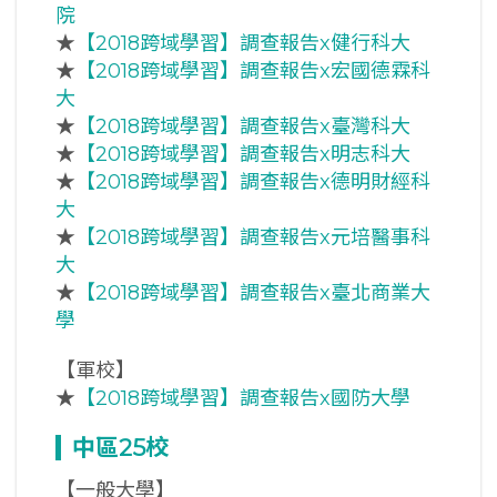
院
★
【2018跨域學習】調查報告x健行科大
★
【2018跨域學習】調查報告x宏國德霖科
大
★
【2018跨域學習】調查報告x臺灣科大
★
【2018跨域學習】調查報告x明志科大
★
【2018跨域學習】調查報告x德明財經科
大
★
【2018跨域學習】調查報告x元培醫事科
大
★
【2018跨域學習】調查報告x臺北商業大
學
【軍校】
★
【2018跨域學習】調查報告x國防大學
中區25
校
【一般大學】