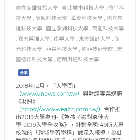
國立高雄餐旅大學
,
臺北城市科技大學
,
修平科
技大學
,
吳鳳科技大學
,
華夏科技大學
,
國立高
雄科技大學
,
國立澎湖科技大學
,
萬能科技大學
,
嘉南藥理大學
,
南華大學
,
東方設計大學
,
弘
光科技大學
,
亞東科技大學
,
南亞技術學院
,
宏
國德霖科技大學
,
德明財經科技大學
分享
2018年12月，「大學問」
（www.unews.com.tw）
與財經專業媒體
《財訊》
（https://www.wealth.com.tw/）
合作推
出2019大學專刊-《為孩子選對最佳大
學-2019入學全攻略》，針對全國149所大專
校院的「跨域學習學程」做深入報導，為此