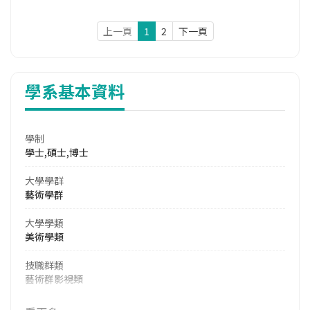
上一頁
1
2
下一頁
學系基本資料
學制
學士,碩士,博士
大學學群
藝術學群
大學學類
美術學類
技職群類
藝術群影視類
114年學費