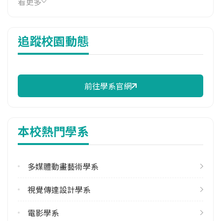
看更多
16,000 元/學期
114年雜費
追蹤校園動態
10,230 元/學期
114年註冊率
100.00%
前往學系官網
校際選課人數
113學年度下學期
1
本校熱門學系
學系電話
(02)22722181 #2050
多媒體動畫藝術學系
學系地址
新北市板橋區大觀路一段59號
視覺傳達設計學系
電影學系