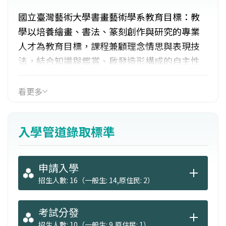
國立臺灣藝術大學書畫藝術學系教育目標：教
學以培養繪畫、書法、篆刻創作與研究的專業
人才為教育目標，課程兼顧理念情思與表現技
法，結合知識與鑑賞、啟發造形構成的自主性
與創造性，對傳統文化藝術的發展及現代國際
視野的新思潮亦兼容並重。課程與教學：主修
看更多
課程包含水墨創作、畢業專題研究等。理論課
程涵蓋中國美術史、書法史、篆刻史、…等。
入學管道錄取標準
選修課程則有書法、篆刻、書畫裱褙、基楚水
彩、基礎油畫、書畫材料學、水墨專題創作、
重彩畫課程等。
申請入學
招生人數: 16（一般生: 14,原住民: 2）
考試分發
招生人數: 10（一般生: 9,原住民: 1）