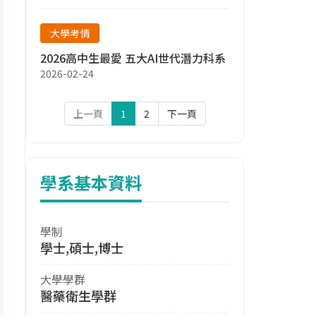
大學考情
2026高中生最愛 五大AI世代潛力科系
2026-02-24
上一頁
1
2
下一頁
學系基本資料
學制
學士,碩士,博士
大學學群
醫藥衛生學群