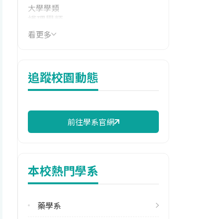
大學學類
護理學類
看更多
技職群類
衛生與護理類
114年學費
追蹤校園動態
17,990 元/學期
114年雜費
13,060 元/學期
前往學系官網
114年註冊率
90.57%
本校熱門學系
校際選課人數
113學年度上學期
6
藥學系
113學年度下學期