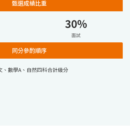
甄選成績比重
30%
面試
同分參酌順序
文、數學A、自然四科合計級分