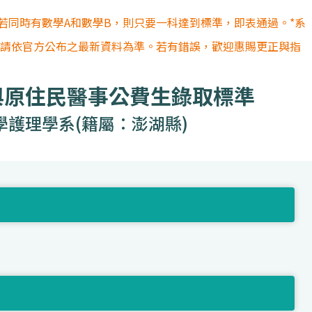
若同時有數學A和數學B，則只要一科達到標準，即表通過。*系
容請依官方公布之最新資料為準。若有錯誤，歡迎惠賜更正與指
與原住民醫事公費生錄取標準
學護理學系(籍屬：澎湖縣)