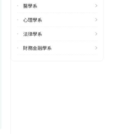
醫學系
7
心理學系
修輔系人數
113學年度上學期
法律學系
10
113學年度下學期
財務金融學系
5
雙主修人數
113學年度上學期
12
113學年度下學期
15
學系電話
(02)23123456