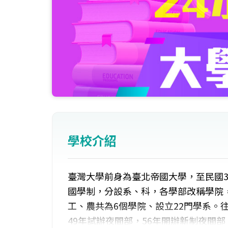
學校介紹
臺灣大學前身為臺北帝國大學，至民國3
國學制，分設系、科，各學部改稱學院
工、農共為6個學院、設立22門學系。
49年試辦夜間部，56年開辦新制夜間部