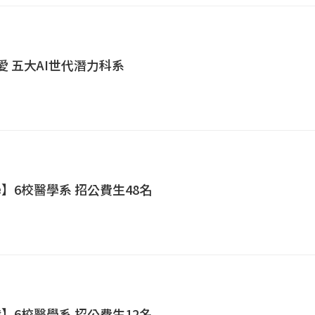
愛 五大AI世代潛力科系
學】6校醫學系 招公費生48名
發】6校醫學系 招公費生12名