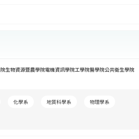
）。88年原法學院更名為社會科學院，所屬法律學系改制
編為進修推廣部，91年農學院易名為生物資源暨農學院，
院，54個學系，103個研究所，另設有人口與性別、凝態
研究中心，連同進修推廣部，學生總人數達到3萬3千餘
千餘人，比例大約一比一，已成功轉型為研究型大學。
學院
生物資源暨農學院
電機資訊學院
工學院
醫學院
公共衛生學院
化學系
地質科學系
物理學系