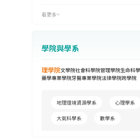
立電機學院（89年更名為電機資訊學院
為法律學院，夜間部與推廣教育中心併
看更多
92年增設生命科學院。目前已有11個學
科學、生物技術、生物多樣性等4個校級
人，大學部近1萬7千人，研究生1萬5
學院與學系
理學院
文學院
社會科學院
管理學院
生命科
藥學專業學院
牙醫專業學院
法律學院
跨學院
地理環境資源學系
心理學系
大氣科學系
數學系