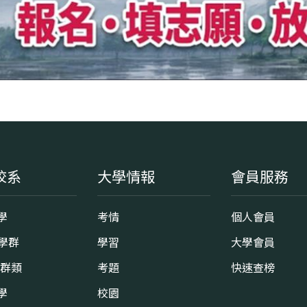
校系
大學情報
會員服務
學
考情
個人會員
8學群
學習
大學會員
0群類
考題
快速查榜
學
校園