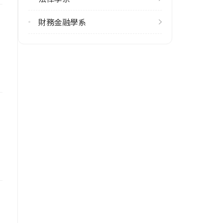
學校地址
財務金融學系
臺北市大安區羅斯福路四段1號