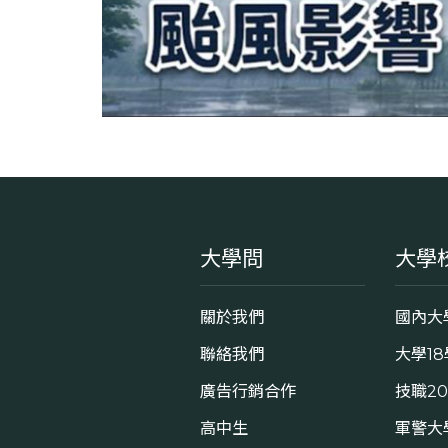
大學問
大學
關於我們
國內大
聯絡我們
大學1
廣告行銷合作
技職2
高中生
軍警大