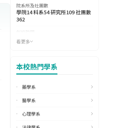
院系所及社團數
學院14 科系54 研究所109 社團數
362
創校時間
1928年
看更多
114年生師比
15.97
本校熱門學系
114年註冊率
99.32%
藥學系
113學年度雙聯學位合作校數
其他亞洲地區4 北美洲2 東協2 歐
醫學系
洲2 港澳1
心理學系
學校電話
(02)33663366
法律學系