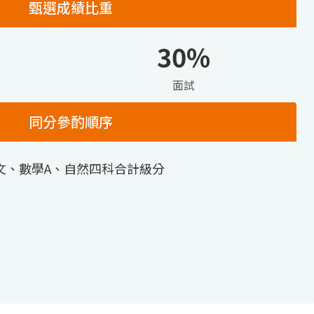
甄選成績比重
30%
面試
同分參酌順序
文、數學A、自然四科合計級分