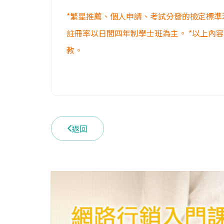
*繁星推薦、個人申請、考試分發的檢定標準
註冊率以日間四年制學士班為主。 *以上內
教。
返回