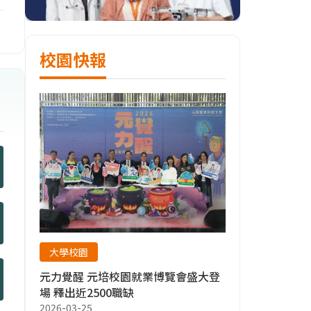
校園快報
大學校園
元力覺醒 元培校園就業博覽會盛大登
場 釋出近2500職缺
2026-03-25