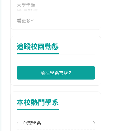
大學學類
護理學類
看更多
技職群類
衛生與護理類
114年學費
追蹤校園動態
17,990 元/學期
114年雜費
13,050 元/學期
前往學系官網
114年註冊率
100.00%
本校熱門學系
校際選課人數
113學年度上學期
1
心理學系
113學年度下學期