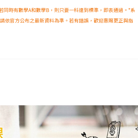
若同時有數學A和數學B，則只要一科達到標準，即表通過。*系
容請依官方公布之最新資料為準。若有錯誤，歡迎惠賜更正與指