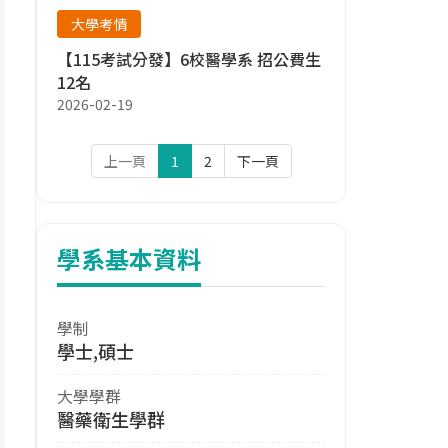
大學考情
【115考試分發】6校醫學系 招公費生
12名
2026-02-19
上一頁
1
2
下一頁
學系基本資料
學制
學士,碩士
大學學群
醫藥衛生學群