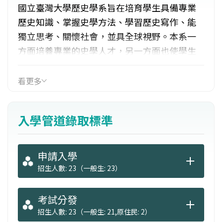
國立臺灣大學歷史學系旨在培育學生具備專業
歷史知識、掌握史學方法、學習歷史寫作、能
獨立思考、關懷社會，並具全球視野。本系一
方面培養專業的史學人才，另一方面也使學生
能以歷史學為通識，有助其將來從事其他事
業。本系擁有臺灣最完備充足之師資與課程，
看更多
是國內大學之冠，並致力發展有特色且富含潛
力的研究領域，如近年來的文化交流史、海洋
入學管道錄取標準
亞洲史等，皆領導國內潮流。學生畢業後可從
事：學術研究工作、歷史教師、傳播媒體、出
版事業、文字編輯等。
申請入學
招生人數: 23（一般生: 23）
考試分發
招生人數: 23（一般生: 21,原住民: 2）