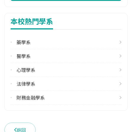
113學年度下學期
32
本校熱門學系
修輔系人數
113學年度上學期
36
藥學系
113學年度下學期
醫學系
32
心理學系
雙主修人數
113學年度上學期
法律學系
53
113學年度下學期
財務金融學系
60
學系電話
(02)33664700
返回