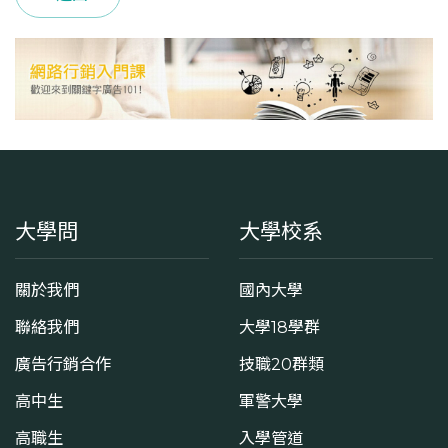
學系地址
臺北市中正區羅斯福路四段1號
大學問
大學校系
關於我們
國內大學
聯絡我們
大學18學群
廣告行銷合作
技職20群類
高中生
軍警大學
高職生
入學管道