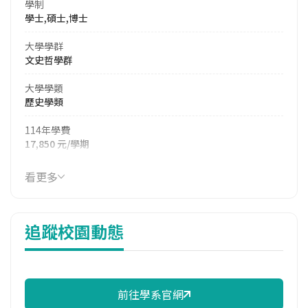
學制
學士,碩士,博士
大學學群
文史哲學群
大學學類
歷史學類
114年學費
17,850 元/學期
114年雜費
看更多
7,380 元/學期
114年註冊率
追蹤校園動態
100.00%
校際選課人數
113學年度上學期
32
前往學系官網