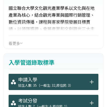
國立聯合大學文化觀光產業學系以文化與在地
產業為核心，結合觀光專業與國際行銷管理、
數位資訊傳播，課程與客家學院發展目標貫
通，以領隊導遊、會展產業和文創觀光三大主
軸為核心，輔以創意、傳播、資訊和社會科學
相關學科之訓練。此外，亦培養學生考取相關
看更多
證照的能力，包括文化觀光解說、領隊導遊等
休閒觀光類證照。畢業生就業出路：領隊、導
入學管道錄取標準
遊及解說員、報考觀光行政、文化行政、客家
行政等公職、擔任旅遊規劃管理人員、活動策
展人員。
申請入學
招生人數: 35（一般生: 32,原住民: 3）
考試分發
招生人數: 7（一般生: 6,原住民: 1）