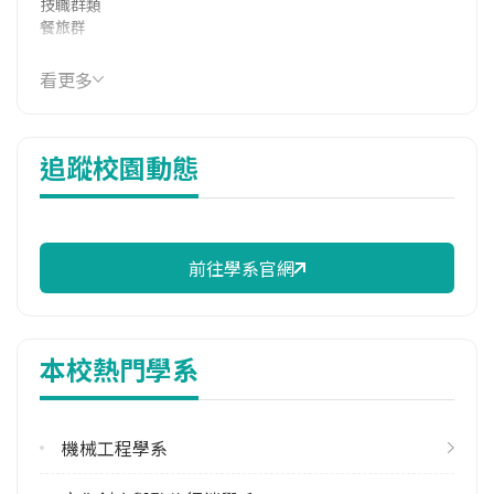
技職群類
餐旅群
114年學費
看更多
14,485 元/學期
114年雜費
追蹤校園動態
7,800 元/學期
114年註冊率
93.18%
前往學系官網
修輔系人數
113學年度上學期
1
本校熱門學系
113學年度下學期
1
機械工程學系
雙主修人數
113學年度上學期