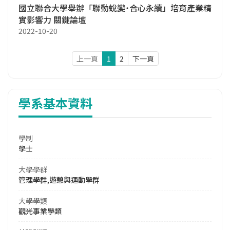
國立聯合大學舉辦「聯動蛻變˙合心永續」培育產業精
實影響力 關鍵論壇
2022-10-20
上一頁
1
2
下一頁
學系基本資料
學制
學士
大學學群
管理學群,遊憩與運動學群
大學學類
觀光事業學類