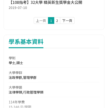
【108指考】32大學 精英新生獎學金大公開
2019-07-10
上一頁
1
2
下一頁
學系基本資料
學制
學士,碩士
大學學群
法政學群,管理學群
大學學類
法律學類,行政管理學類
114年學費
15,346 元/學期