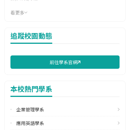
114年雜費
看更多
6,696 元/學期
114年註冊率
追蹤校園動態
95.00%
校際選課人數
113學年度上學期
1
前往學系官網
113學年度下學期
7
本校熱門學系
雙主修人數
113學年度上學期
1
企業管理學系
113學年度下學期
應用英語學系
1