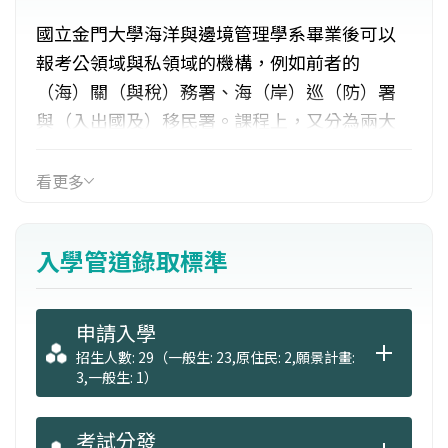
國立金門大學海洋與邊境管理學系畢業後可以
報考公領域與私領域的機構，例如前者的
（海）關（與稅）務署、海（岸）巡（防）署
與（入出國及）移民署。課程上，又分為兩大
模組/群組/區塊（modules）：治理、公共行政
與管理及海洋事務與邊境事務。前者，每門課
看更多
是和治理、公共行政[（public
administration）（pa）]與管理有關 ，而後
入學管道錄取標準
者，所開設的課程是和關務、海巡與移民有
關。
申請入學
招生人數: 29（一般生: 23,原住民: 2,願景計畫:
3,一般生: 1）
考試分發