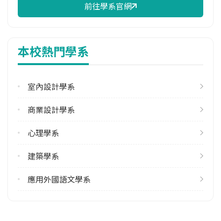
前往學系官網
校際選課人數
113學年度上學期
26
本校熱門學系
113學年度下學期
31
室內設計學系
修輔系人數
113學年度上學期
商業設計學系
85
113學年度下學期
心理學系
81
建築學系
雙主修人數
113學年度上學期
應用外國語文學系
8
113學年度下學期