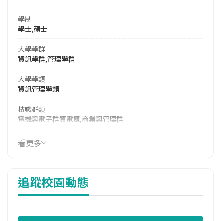
學制
學士,碩士
大學學群
資訊學群,管理學群
大學學類
資訊管理學類
技職群類
電機與電子群資電類,商業與管理群
114年學費
看更多
39,350 元/學期
114年雜費
追蹤校園動態
13,550 元/學期
114年註冊率
100.00%