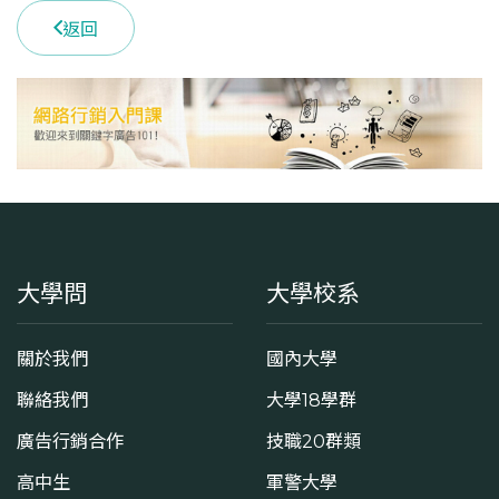
7
返回
學系電話
(03)2655400
學系地址
桃園市中壢區中北路200號
大學問
大學校系
關於我們
國內大學
聯絡我們
大學18學群
廣告行銷合作
技職20群類
高中生
軍警大學