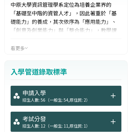
中原大學資訊管理學系定位為培養企業界的
「基礎至中階的資管人才」，因此著重於「基
礎能力」的養成，其次依序為「應用能力」、
「創意及創業能力」與「整合能力」，教學課
程融入「服務學習」的精神，希望畢業生在工
作倫理與專業技能上，都能符合業界要求。具
看更多
體特色包括：融入服務學習精神、強化基礎技
術能力培養、鼓勵課外活動。未來之出路，包
入學管道錄取標準
括軟體開發及程式設計、資訊支援與服務、數
位內容與傳播、行銷與銷售、企業經營與管理
等行業發展。
申請入學
招生人數: 56（一般生: 54,原住民: 2）
考試分發
招生人數: 12（一般生: 11,原住民: 1）