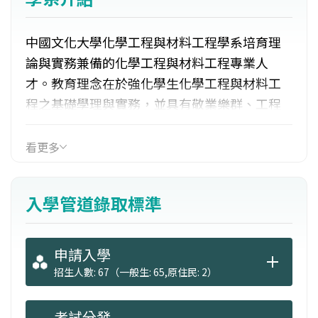
中國文化大學化學工程與材料工程學系培育理
論與實務兼備的化學工程與材料工程專業人
才。教育理念在於強化學生化學工程與材料工
程之基礎學理與實務，並具有敬業樂群、工程
倫理之化學工程與材料工程專業人才，以服務
產業界，貢獻社會及國家，並且鼓勵修習輔系
看更多
雙學位，培養學生跨領域整合之才能。強調以
化工技術與材料科技培育前瞻、專業的科技人
入學管道錄取標準
才，投入化工與材料科技之研究及應用工作，
發展特色為材料科技、化工科技及生化科技
等，以跨領域學程培養專業進階人才。
申請入學
招生人數: 67（一般生: 65,原住民: 2）
考試分發