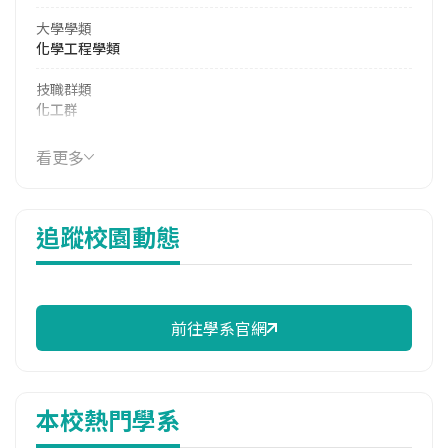
大學學類
化學工程學類
技職群類
化工群
114年學費
看更多
39,810 元/學期
114年雜費
追蹤校園動態
13,580 元/學期
114年註冊率
95.74%
前往學系官網
校際選課人數
113學年度下學期
1
本校熱門學系
雙主修人數