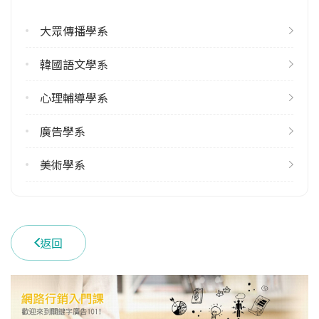
113學年度上學期
1
大眾傳播學系
113學年度下學期
韓國語文學系
1
心理輔導學系
學系電話
(02)28610511 #33101
廣告學系
學系地址
臺北市士林區華岡路55號
美術學系
返回