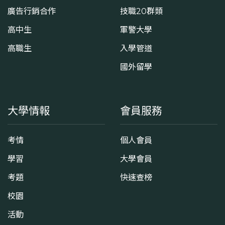
廣告行銷合作
技職20群類
高中生
軍警大學
高職生
入學管道
國外留學
大學情報
會員服務
考情
個人會員
學習
大學會員
考題
快速查榜
校園
活動