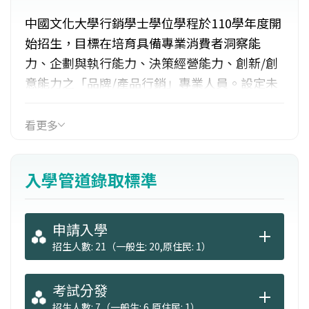
中國文化大學行銷學士學位學程於110學年度開
始招生，目標在培育具備專業消費者洞察能
力、企劃與執行能力、決策經營能力、創新/創
意能力之「品牌/產品行銷」專業人員。設定未
來的「職業角色」包括：品牌/產品行銷企劃經
理、市場/行銷研究分析師、數位行銷經理、促
看更多
銷企劃經理、通路行銷經理、行銷活動企劃經
理、電商經營管理、自媒體經營者、社群經營
入學管道錄取標準
管理師。
申請入學
招生人數: 21（一般生: 20,原住民: 1）
考試分發
招生人數: 7（一般生: 6,原住民: 1）