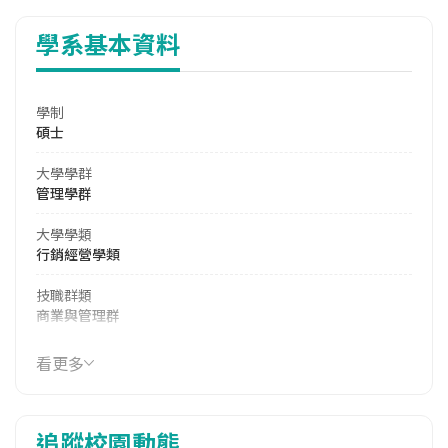
學系基本資料
學制
碩士
大學學群
管理學群
大學學類
行銷經營學類
技職群類
商業與管理群
114年學費
看更多
38,055 元/學期
114年雜費
追蹤校園動態
8,370 元/學期