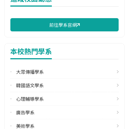
114年註冊率
97.62%
前往學系官網
修輔系人數
113學年度上學期
4
本校熱門學系
113學年度下學期
4
大眾傳播學系
學系電話
(02)28610511 #35708
韓國語文學系
學系地址
臺北市士林區華岡路55號
心理輔導學系
廣告學系
美術學系