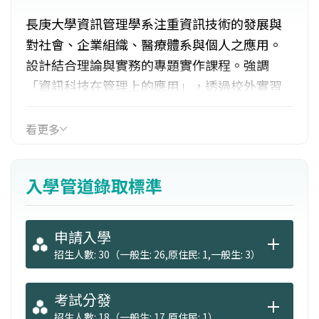
長庚大學資訊管理學系注重資訊技術的發展與
對社會、企業組織、醫療體系與個人之應用。
設計結合理論與實務的專題實作課程。強調
「資訊科技在管理上的應用」，透過校外實習
與畢業專題的執行落實學生的實作能力，特
色：1.畢業專題：落實學生的實作能力 2.企業實
看更多
習：提升實務經驗與技能3.專屬LAB：設備完
善，一流軟硬體教學環境4.國際證照：協助考取
入學管道錄取標準
證照提升競爭力5.產學合作：長期與長庚醫院研
究合作7.資安專業：資訊安全研究與實作智能。
申請入學
招生人數: 30（一般生: 26,原住民: 1,一般生: 3）
考試分發
招生人數: 18（一般生: 17,原住民: 1）