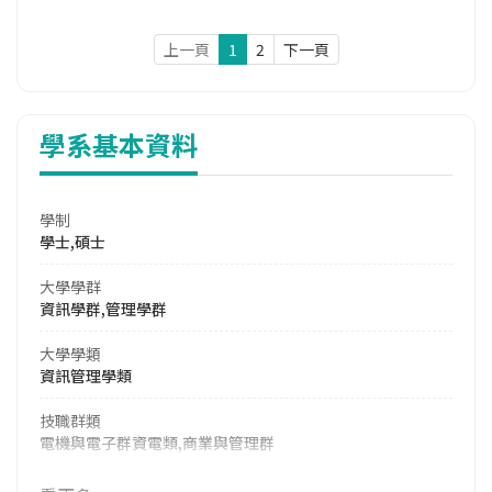
上一頁
1
2
下一頁
學系基本資料
學制
學士,碩士
大學學群
資訊學群,管理學群
大學學類
資訊管理學類
技職群類
電機與電子群資電類,商業與管理群
114年學費