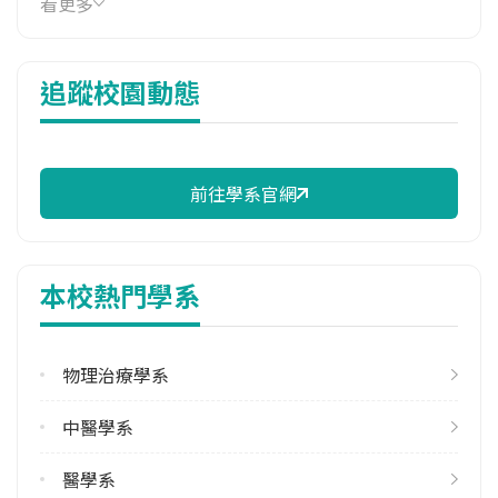
看更多
31,520 元/學期
114年雜費
追蹤校園動態
7,008 元/學期
114年註冊率
100.00%
前往學系官網
修輔系人數
113學年度上學期
12
本校熱門學系
113學年度下學期
14
物理治療學系
雙主修人數
113學年度上學期
中醫學系
2
113學年度下學期
醫學系