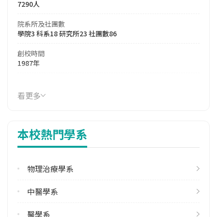
7290人
院系所及社團數
學院3 科系18 研究所23 社團數86
創校時間
1987年
114年生師比
11.37
看更多
114年註冊率
94.01%
本校熱門學系
113學年度雙聯學位合作校數
其他亞洲地區2 北美洲6 南亞1 東協8 歐洲2
物理治療學系
學校電話
(03)2118800
中醫學系
學校地址
桃園市龜山區文化一路259號
醫學系