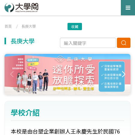
Tog
nav
首頁
/
長庚大學
收藏
長庚大學
學校介紹
本校是由台塑企業創辦人王永慶先生於民國76