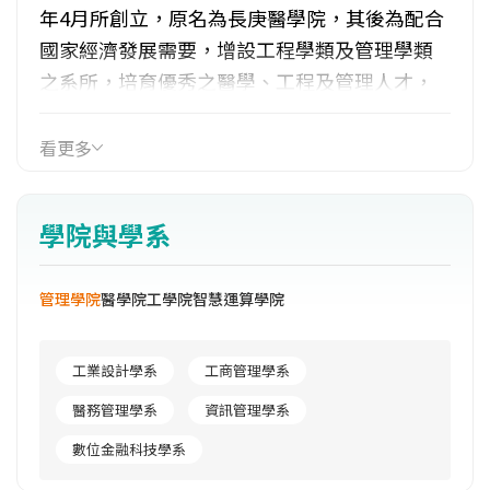
年4月所創立，原名為長庚醫學院，其後為配合
國家經濟發展需要，增設工程學類及管理學類
之系所，培育優秀之醫學、工程及管理人才，
並於82年更改校名為「長庚醫學暨工程學
院」。其後本校陸續增設相關系所，奉教育部
看更多
核定於86年7月起正式改制為「長庚大學」。目
前全校設有醫學、工學、管理等三個學院，共
學院與學系
有18個學系、23個碩士班、1個碩士學位學程、
7個碩士在職專班及8個博士班，學生共有7,586
管理學院
醫學院
工學院
智慧運算學院
人。本校系所之設立均經嚴密規劃，師資陣容
堅強，教學與研究設備齊全，發展目標以質為
重，在研究方面，各個系所亦都有獨特研究重
工業設計學系
工商管理學系
點，成果豐碩。
醫務管理學系
資訊管理學系
數位金融科技學系