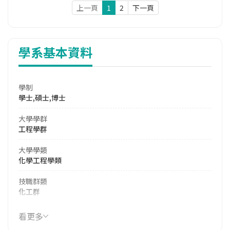
上一頁
1
2
下一頁
學系基本資料
學制
學士,碩士,博士
大學學群
工程學群
大學學類
化學工程學類
技職群類
化工群
114年學費
看更多
32,973 元/學期