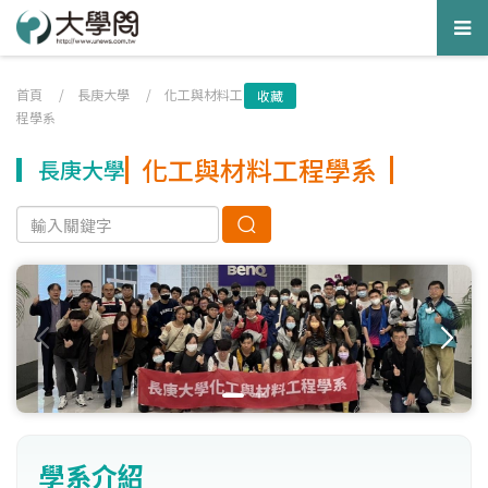
Tog
nav
首頁
/
長庚大學
/
化工與材料工
收藏
程學系
化工與材料工程學系
長庚大學
學系介紹