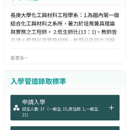
長庚大學化工與材料工程學系：1.為國內第一個
結合化工與材料之系所，著力於培育兼具理論
與實務之工程師。 2.低生師比(13：1)。教師皆
具博士學歷且具實務經驗，教學品質與生活輔
導完善。 3.仿效美國麻省理工學院Practice
School 的作法，透過暑期實習與企業相互合
看更多
作，培養學生解決問題的能力和務實的態度，
提供暑期工讀機會，學生可早日接觸企業實
入學管道錄取標準
務。4.積極推動與企業之產學合作、教學與研究
工作，包括與長庚醫院、台塑、南亞、台化、
台塑石化及其他企業之技術開發案。
申請入學
招生人數: 37（一般生: 15,原住民: 1,一般生:
21）