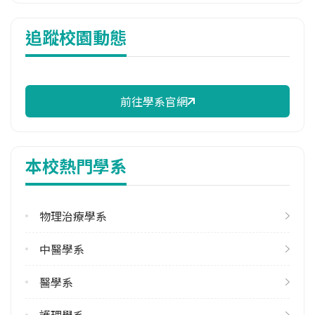
114年雜費
追蹤校園動態
11,334 元/學期
114年註冊率
100.00%
前往學系官網
修輔系人數
113學年度下學期
1
本校熱門學系
雙主修人數
113學年度上學期
1
物理治療學系
113學年度下學期
中醫學系
1
醫學系
學系電話
(03)2118800 #5298
護理學系