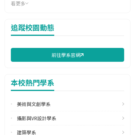
114年學費
看更多
39,050 元/學期
114年雜費
追蹤校園動態
13,330 元/學期
學系電話
(02)26632102#4571
前往學系官網
學系地址
新北市石碇區華梵路1號
本校熱門學系
美術與文創學系
攝影與VR設計學系
建築學系