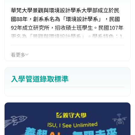
華梵大學景觀與環境設計學系大學部成立於民
國88年，創系系名為「環境設計學系」，民國
92年成立研究所，招收碩士班學生。民國107年
更名為「景觀與環境設計學系」。學系特色：1.
跨域與整合之環境設計：整合工程、生態、社
會、藝術及設計的跨領域科系，著重景觀與安
看更多
全(水土防災)、景觀與生態、景觀與地方創生等
之人才培育。2.融入自然與社會環境之課程教
入學管道錄取標準
學：課程充分結合學校與周遭社區之自然資
源，強調觀察、體驗、操作及參與式的學習。3.
定期國際交流學習：重視國際化，每年皆可安
排赴澳洲格里菲斯大學或日本早稻田大學等國
際名校學習。（文由華梵大學景觀與環就設計
學系提供）